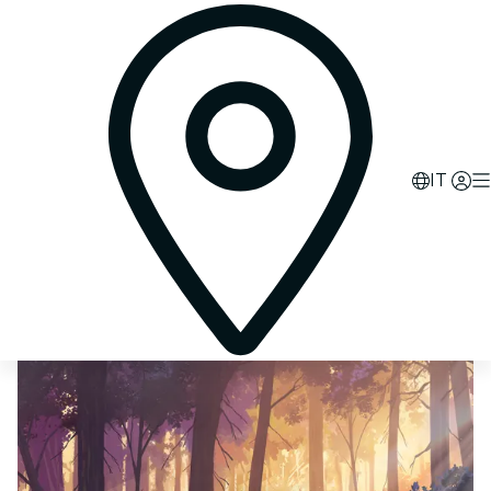
0
d
07
h
59
m
16
s
IT