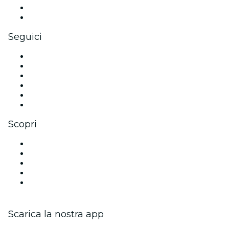
Benefit aziendali
Gift card e voucher aziendali
Seguici
Facebook
X (Twitter)
Instagram
TikTok
LinkedIn
Youtube
Scopri
Luoghi a Austin
Oggi
Domani
Questa settimana
Questo fine settimana
Scarica la nostra app