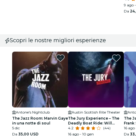
9 ago -
Da
24
Scopri le nostre migliori esperienze
Antone's Nightclub
Austin Scottish Rite Theater
Anto
The Jazz Room: Marvin Gaye
The Jury Experience – The
The J
in una notte di soul
Deadly Boat Ride: Will
Frank 
5 dic
Austin Deliver Justice?
4.2
(44)
Armst
16 ago 
Da
35,00 USD
16 ago - 10 gen
Da
33