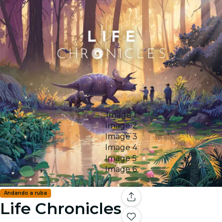
Image 1
Image 2
Image 3
Image 4
Image 5
Image 6
Andando a ruba
Life Chronicles