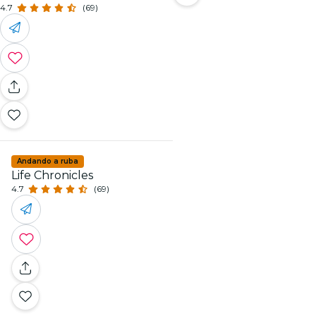
4.7
(69)
Andando a ruba
Life Chronicles
4.7
(69)