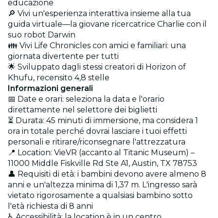
educazione
🔎 Vivi un'esperienza interattiva insieme alla tua
guida virtuale—la giovane ricercatrice Charlie con il
suo robot Darwin
👪 Vivi Life Chronicles con amici e familiari: una
giornata divertente per tutti
🌟 Sviluppato dagli stessi creatori di Horizon of
Khufu, recensito 4,8 stelle
Informazioni generali
📅 Date e orari: seleziona la data e l'orario
direttamente nel selettore dei biglietti
⏳ Durata: 45 minuti di immersione, ma considera 1
ora in totale perché dovrai lasciare i tuoi effetti
personali e ritirare/riconsegnare l'attrezzatura
📍 Location: VieVR (accanto al Titanic Museum) –
11000 Middle Fiskville Rd Ste A1, Austin, TX 78753
👤 Requisiti di età: i bambini devono avere almeno 8
anni e un'altezza minima di 1,37 m. L'ingresso sarà
vietato rigorosamente a qualsiasi bambino sotto
l'età richiesta di 8 anni
♿ Accessibilità: la location è in un centro