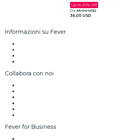
Up to 20% Off
Da
45,00 USD
36,00 USD
Informazioni su Fever
Stampa
Unisciti al team
Carte regalo
Centro assistenza
Collabora con noi
Gestisci il tuo evento
Pubblica il tuo evento
Eventi aziendali & benefit
Programma di affiliazione
Programma Ambassador e Influencer
Brand partnership
Fever for Business
Eventi privati e biglietti di gruppo