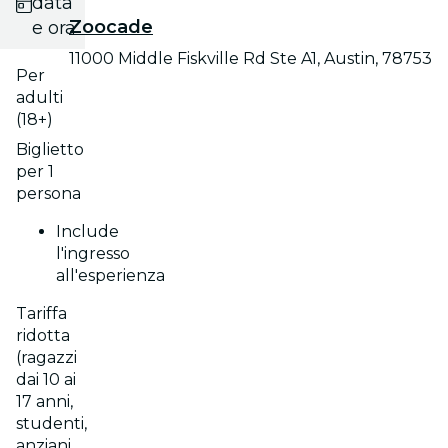
data
Zoocade
e ora
11000 Middle Fiskville Rd Ste A1, Austin, 78753
Per
adulti
(18+)
Biglietto
per 1
persona
Include
l'ingresso
all'esperienza
Tariffa
ridotta
(ragazzi
dai 10 ai
17 anni,
studenti,
anziani