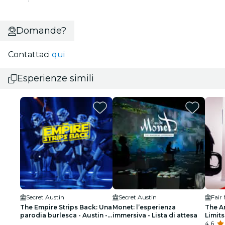
Domande?
Contattaci
qui
Esperienze simili
Secret Austin
Secret Austin
Fair
The Empire Strips Back: Una
Monet: l’esperienza
The Ar
parodia burlesca - Austin -
immersiva - Lista di attesa
Limits
Lista d'attesa
4.6