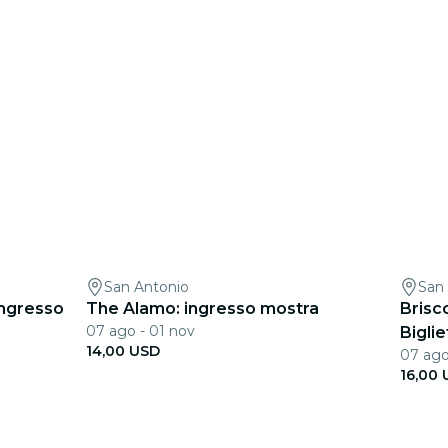
San Antonio
San
ingresso
The Alamo: ingresso mostra
Brisc
07 ago - 01 nov
Bigli
14,00 USD
07 ago
16,00