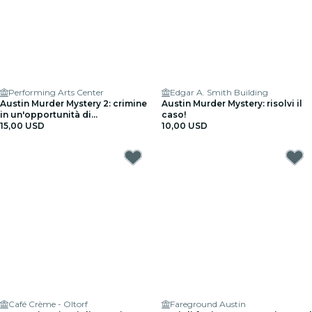
Performing Arts Center
Edgar A. Smith Building
Austin Murder Mystery 2: crimine
Austin Murder Mystery: risolvi il
in un'opportunità di
caso!
appuntamenti!
15,00 USD
10,00 USD
Café Crème - Oltorf
Fareground Austin