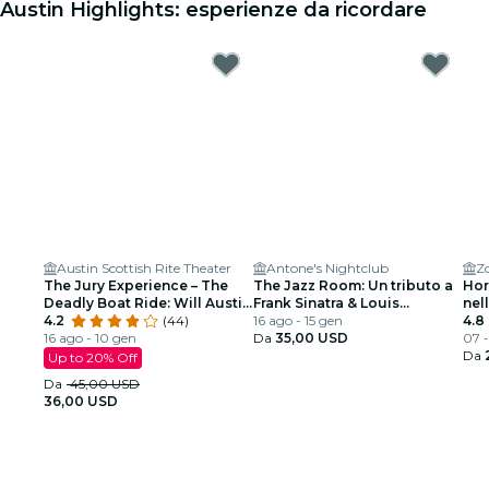
Austin Highlights: esperienze da ricordare
Austin Scottish Rite Theater
Antone's Nightclub
Z
The Jury Experience – The
The Jazz Room: Un tributo a
Hor
Deadly Boat Ride: Will Austin
Frank Sinatra & Louis
nel
Deliver Justice?
4.2
(44)
Armstrong
16 ago - 15 gen
4.8
16 ago - 10 gen
Da
35,00 USD
07 -
Da
Up to 20% Off
Da
45,00 USD
36,00 USD