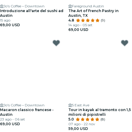
Jo's Coffee – Downtown
Fareground Austin
Introduzione all'arte del sushi ad
The Art of French Pastry in
Austin
Austin, TX
15 ago
4.8
(9)
69,00 USD
14 ago - 05 set
69,00 USD
Jo's Coffee – Downtown
5 East Ave
Macaron classico francese -
Tour in kayak al tramonto con 1,5
Austin
milioni di pipistrelli
23 ago - 06 set
5.0
(8)
69,00 USD
07 ago - 22 nov
59,00 USD