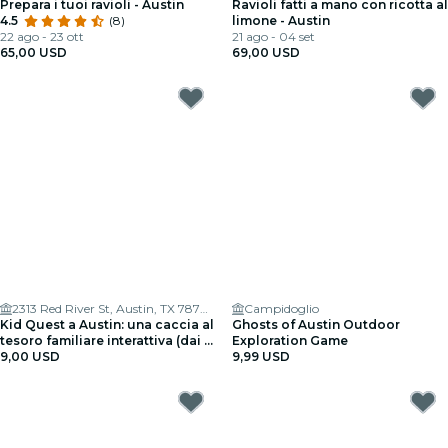
Prepara i tuoi ravioli - Austin
Ravioli fatti a mano con ricotta al
4.5
(8)
limone - Austin
22 ago - 23 ott
21 ago - 04 set
65,00 USD
69,00 USD
2313 Red River St, Austin, TX 78705, USA
Campidoglio
Kid Quest a Austin: una caccia al
Ghosts of Austin Outdoor
tesoro familiare interattiva (dai 4
Exploration Game
agli 8 anni)
9,00 USD
9,99 USD