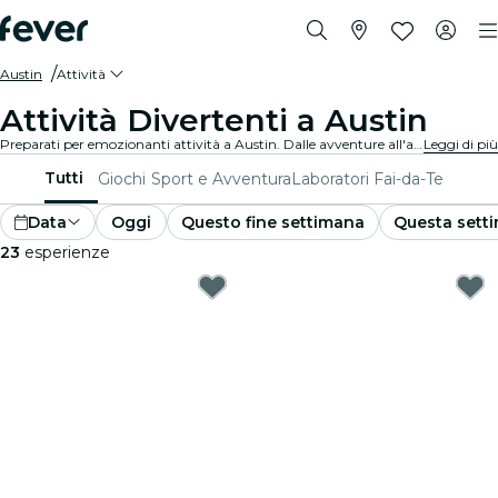
Austin
Attività
Attività Divertenti a Austin
Preparati per emozionanti attività a Austin. Dalle avventure all'aperto alle esperienze culturali, scopri i modi migliori per sfruttare al massimo il tuo tempo.
Leggi di più
Tutti
Giochi
Sport e Avventura
Laboratori Fai-da-Te
Data
Oggi
Questo fine settimana
Questa sett
23
esperienze