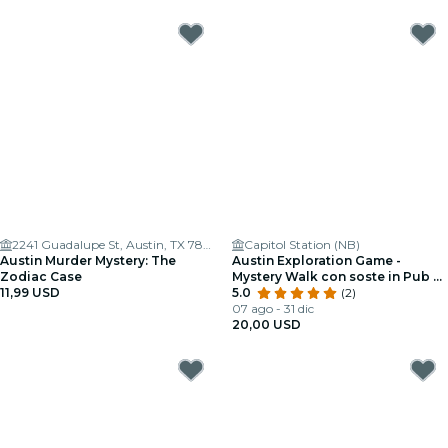
2241 Guadalupe St, Austin, TX 78712, USA
Capitol Station (NB)
Austin Murder Mystery: The
Austin Exploration Game -
Zodiac Case
Mystery Walk con soste in Pub o
11,99 USD
Cafe
5.0
(2)
07 ago - 31 dic
20,00 USD