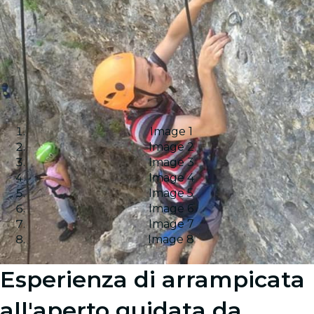
Image 1
Image 2
Image 3
Image 4
Image 5
Image 6
Image 7
Image 8
Esperienza di arrampicata
all'aperto guidata da