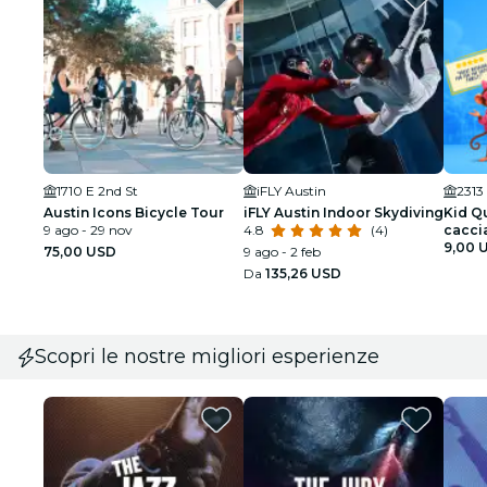
1710 E 2nd St
iFLY Austin
Austin Icons Bicycle Tour
iFLY Austin Indoor Skydiving
Kid Qu
9 ago - 29 nov
4.8
(4)
caccia
intera
9,00 
75,00 USD
9 ago - 2 feb
Da
135,26 USD
Scopri le nostre migliori esperienze