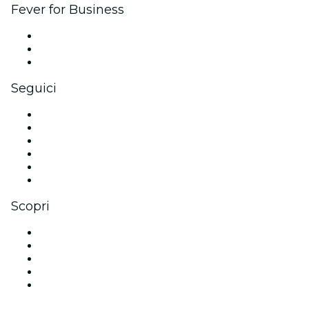
Fever for Business
Eventi privati e biglietti di gruppo
Benefit aziendali
Gift card e voucher aziendali
Seguici
Facebook
X (Twitter)
Instagram
TikTok
LinkedIn
Youtube
Scopri
Luoghi a Austin
Oggi
Domani
Questa settimana
Questo fine settimana