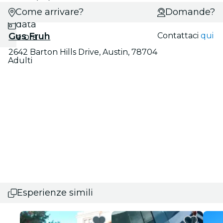
Come arrivare?
Scegli
Domande?
data
Gus Fruh
Contattaci
qui
e ora
2642 Barton Hills Drive, Austin, 78704
Adulti
Esperienze simili