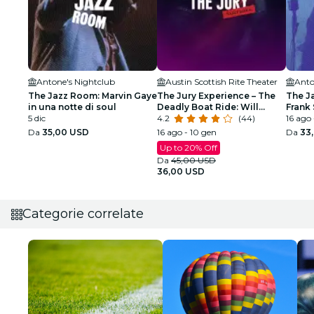
Antone's Nightclub
Austin Scottish Rite Theater
Anto
The Jazz Room: Marvin Gaye
The Jury Experience – The
The J
in una notte di soul
Deadly Boat Ride: Will
Frank 
5 dic
Austin Deliver Justice?
4.2
(44)
Armst
16 ago 
Da
35,00 USD
16 ago - 10 gen
Da
33
Up to 20% Off
Da
45,00 USD
36,00 USD
Categorie correlate