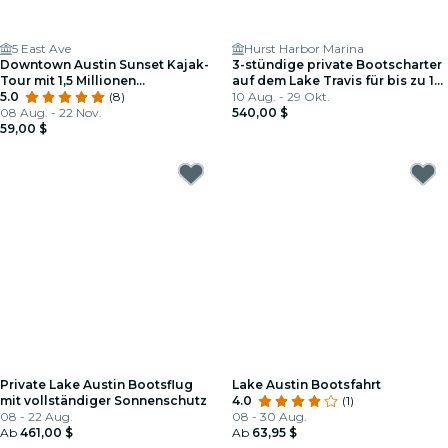
5 East Ave
Hurst Harbor Marina
Downtown Austin Sunset Kajak-
3-stündige private Bootscharter
Tour mit 1,5 Millionen
auf dem Lake Travis für bis zu 12
Fledermäusen
5.0
(8)
Personen
10 Aug. - 29 Okt.
08 Aug. - 22 Nov.
540,00 $
59,00 $
Private Lake Austin Bootsflug
Lake Austin Bootsfahrt
mit vollständiger Sonnenschutz
4.0
(1)
08 - 22 Aug.
08 - 30 Aug.
Ab
461,00 $
Ab
63,95 $