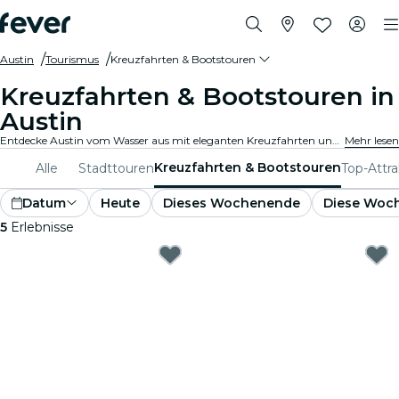
Austin
Tourismus
Kreuzfahrten & Bootstouren
Kreuzfahrten & Bootstouren in
Austin
Entdecke Austin vom Wasser aus mit eleganten Kreuzfahrten und Bootsfahrten. Schau dir berühmte Hotspots und Panorama-Stadtansichten an, während du entspannt über das Wasser gleitest. Erlebe die Stadt auf einzigartige Weise!
Mehr lesen
Kreuzfahrten & Bootstouren
Alle
Stadttouren
Top-Attr
Datum
Heute
Dieses Wochenende
Diese Woc
5
Erlebnisse