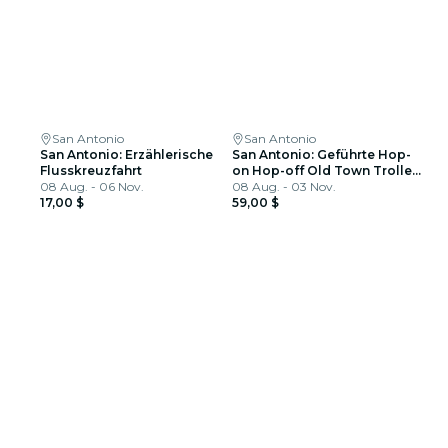
San Antonio
San Antonio
San Antonio: Erzählerische
San Antonio: Geführte Hop-
Flusskreuzfahrt
on Hop-off Old Town Trolley
08 Aug. - 06 Nov.
Tour + River Cruise
08 Aug. - 03 Nov.
17,00 $
59,00 $