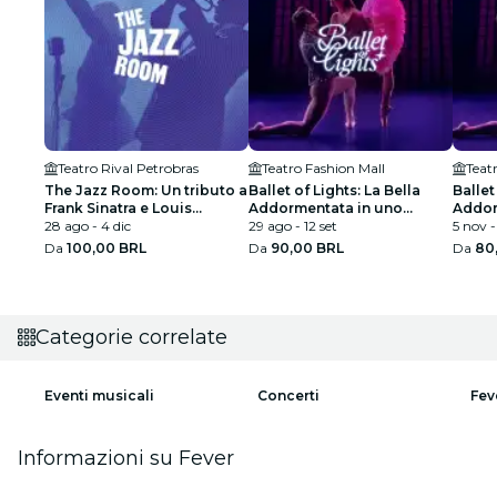
Teatro Rival Petrobras
Teatro Fashion Mall
Teat
The Jazz Room: Un tributo a
Ballet of Lights: La Bella
Ballet
Frank Sinatra e Louis
Addormentata in uno
Addor
Armstrong
28 ago - 4 dic
spettacolo scintillante
29 ago - 12 set
spetta
5 nov -
Da
100,00 BRL
Da
90,00 BRL
Da
80
Categorie correlate
Eventi musicali
Concerti
Fev
Informazioni su Fever