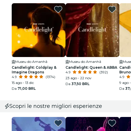
Museu do Amanhã
Museu do Amanhã
Mus
Candlelight: Coldplay &
Candlelight: Queen & ABBA
Candle
Imagine Dragons
4.9
(392)
Bruno
4.9
(1374)
4.9
23 ago - 22 nov
15 ago - 13 dic
9 ago 
Da
37,50 BRL
Da
71,00 BRL
Da
37
Scopri le nostre migliori esperienze