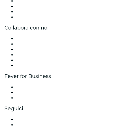
Stampa
Unisciti al team
Carte regalo
Centro assistenza
Collabora con noi
Gestisci il tuo evento
Pubblica il tuo evento
Eventi aziendali & benefit
Programma di affiliazione
Programma Ambassador e Influencer
Brand partnership
Fever for Business
Eventi privati e biglietti di gruppo
Benefit aziendali
Gift card e voucher aziendali
Seguici
Facebook
X (Twitter)