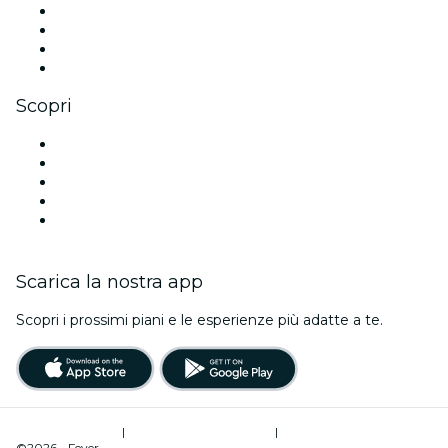
Instagram
TikTok
LinkedIn
Youtube
Scopri
Luoghi a Rio de Janeiro
Oggi
Domani
Questa settimana
Questo fine settimana
Scarica la nostra app
Scopri i prossimi piani e le esperienze più adatte a te.
Termini di utilizzo
|
Informativa sulla privacy
|
Gestione dei cookie
©2026 - Fever