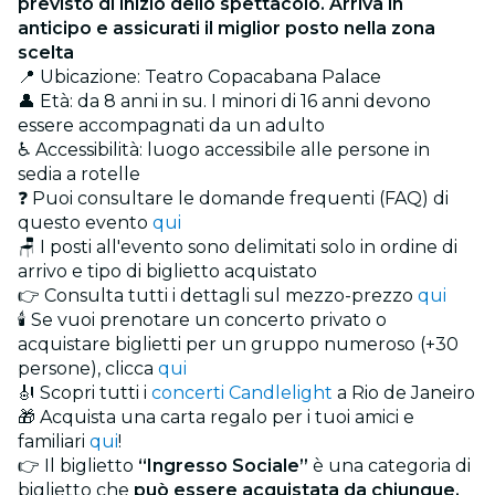
previsto di inizio dello spettacolo. Arriva in
anticipo e assicurati il miglior posto nella zona
scelta
📍 Ubicazione: Teatro Copacabana Palace
👤 Età: da 8 anni in su. I minori di 16 anni devono
essere accompagnati da un adulto
♿ Accessibilità: luogo accessibile alle persone in
sedia a rotelle
❓ Puoi consultare le domande frequenti (FAQ) di
questo evento
qui
🪑 I posti all'evento sono delimitati solo in ordine di
arrivo e tipo di biglietto acquistato
👉 Consulta tutti i dettagli sul mezzo-prezzo
qui
🕯️ Se vuoi prenotare un concerto privato o
acquistare biglietti per un gruppo numeroso (+30
persone), clicca
qui
🎻 Scopri tutti i
concerti Candlelight
a Rio de Janeiro
🎁 Acquista una carta regalo per i tuoi amici e
familiari
qui
!
👉 Il biglietto
“Ingresso Sociale”
è una categoria di
biglietto che
può essere acquistata da chiunque,