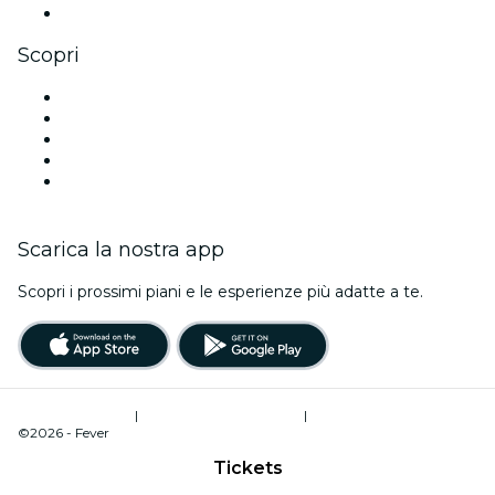
Youtube
Scopri
Luoghi a Berlino
Oggi
Domani
Questa settimana
Questo fine settimana
Scarica la nostra app
Scopri i prossimi piani e le esperienze più adatte a te.
Termini di utilizzo
|
Informativa sulla privacy
|
Gestione dei cookie
©2026 - Fever
Tickets