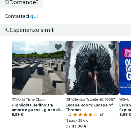
Domande?
Contattaci
qui
Esperienze simili
World Time Clock
Möllendorffstraße 49, 10367
S+U 
Highlights Berlino: tra
Escape Room: Escape of
Escap
amore e guerra - gioco di
Thrones
Explo
esplorazione
9,99 €
4.0
(2)
8,99 
11 ago - 29 dic
Da
113,00 €