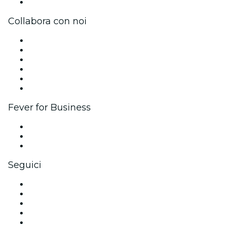
Centro assistenza
Collabora con noi
Gestisci il tuo evento
Pubblica il tuo evento
Eventi aziendali & benefit
Programma di affiliazione
Programma Ambassador e Influencer
Brand partnership
Fever for Business
Eventi privati e biglietti di gruppo
Benefit aziendali
Gift card e voucher aziendali
Seguici
Facebook
X (Twitter)
Instagram
TikTok
LinkedIn