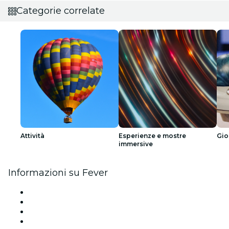
Categorie correlate
Attività
Esperienze e mostre
Gio
immersive
Informazioni su Fever
Stampa
Unisciti al team
Impressum
Carte regalo