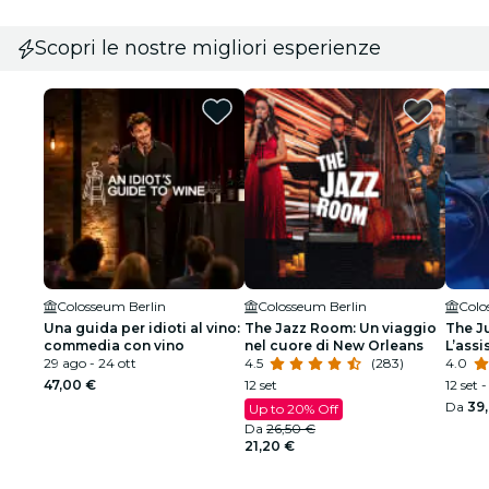
Scopri le nostre migliori esperienze
Colosseum Berlin
Colosseum Berlin
Colo
Una guida per idioti al vino:
The Jazz Room: Un viaggio
The Ju
commedia con vino
nel cuore di New Orleans
L’assi
29 ago - 24 ott
4.5
(283)
4.0
47,00 €
12 set
12 set 
Da
39
Up to 20% Off
Da
26,50 €
21,20 €