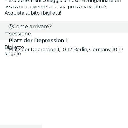
inesorabile. Hai il coraggio di riuscire a ingannare un
assassino o diventerai la sua prossima vittima?
Acquista subito i biglietti!
Seleziona
Come arrivare?
sessione
Platz der Depression 1
Biglietto
Platz der Depression 1, 10117 Berlin, Germany, 10117
singolo