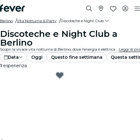
Berlino
Vita Notturna & Party
Discoteche e Night Club
Discoteche e Night Club a
Berlino
Scopri la vivace vita notturna di Berlino, dove l'energia è elettrica e la musica non si ferma mai. Visita i migliori nightclub, balla con i migliori DJ, sorseggia drink premium e goditi feste epiche. Pronto per una serata indimenticabile?
Leggi di più
Data
Oggi
Questo fine settimana
Questa sett
1
esperienza