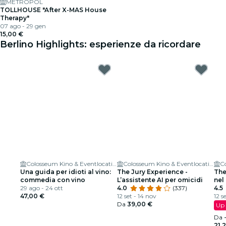
METROPOL
TOLLHOUSE "After X-MAS House
Therapy"
07 ago - 29 gen
15,00 €
Berlino Highlights: esperienze da ricordare
Colosseum Kino & Eventlocation
Colosseum Kino & Eventlocation
Una guida per idioti al vino:
The Jury Experience -
The
commedia con vino
L’assistente AI per omicidi
nel
29 ago - 24 ott
4.0
(337)
4.5
47,00 €
12 set - 14 nov
12 s
Da
39,00 €
Up 
Da
21,