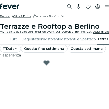
Berlino
Cibo & Drink
Terrazze e Rooftop
Terrazze e Rooftop a Berlino
Vivi la città dall'alto con i migliori eventi sui rooftop di Berlino. Goditi viste mozzafiato, ottima compagnia e feste esclusive.
Leggi di più
Terraz
Tutti
Degustazioni
Ristoranti
Ristoranti e Spettacoli
Data
Questo fine settimana
Questa settimana
1
esperienza