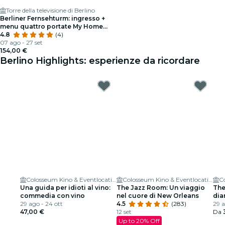
Torre della televisione di Berlino
Berliner Fernsehturm: ingresso +
menu quattro portate My Home -
Tim Raue + bevande
4.8
(4)
07 ago - 27 set
154,00 €
Berlino Highlights: esperienze da ricordare
Colosseum Kino & Eventlocation
Colosseum Kino & Eventlocation
Una guida per idioti al vino:
The Jazz Room: Un viaggio
The
commedia con vino
nel cuore di New Orleans
dia
29 ago - 24 ott
4.5
(283)
uo
29 
47,00 €
12 set
Da
Up to 20% Off