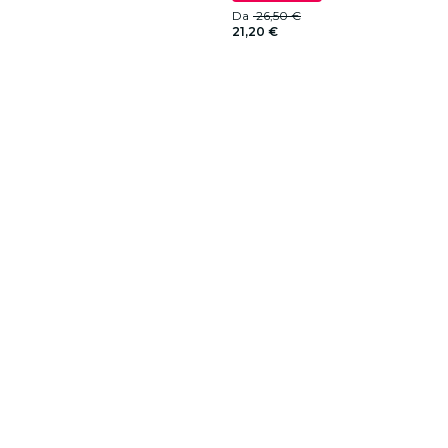
Da
26,50 €
21,20 €