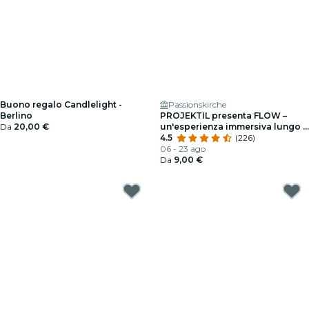
Buono regalo Candlelight -
Passionskirche
Berlino
PROJEKTIL presenta FLOW –
Da
20,00 €
un'esperienza immersiva lungo il
Moldava di Smetana
4.5
(226)
06 - 23 ago
Da
9,00 €