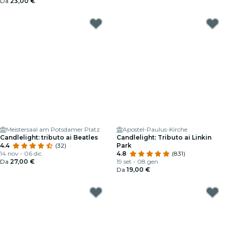
Da
23,00 €
Meistersaal am Potsdamer Platz
Apostel-Paulus-Kirche
Candlelight: tributo ai Beatles
Candlelight: Tributo ai Linkin
4.4
(32)
Park
14 nov - 06 dic
4.8
(831)
Da
27,00 €
19 set - 08 gen
Da
19,00 €