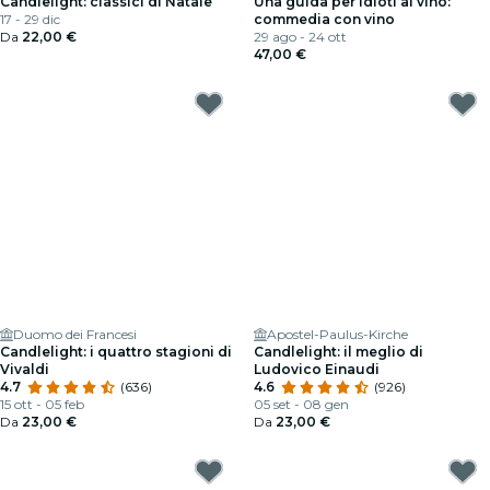
Candlelight: classici di Natale
Una guida per idioti al vino:
17 - 29 dic
commedia con vino
Da
22,00 €
29 ago - 24 ott
47,00 €
Duomo dei Francesi
Apostel-Paulus-Kirche
Candlelight: i quattro stagioni di
Candlelight: il meglio di
Vivaldi
Ludovico Einaudi
4.7
(636)
4.6
(926)
15 ott - 05 feb
05 set - 08 gen
Da
23,00 €
Da
23,00 €