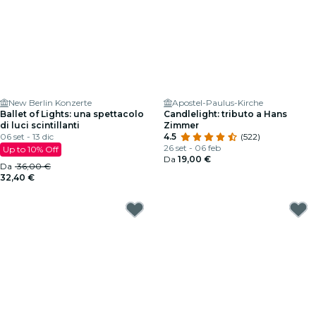
New Berlin Konzerte
Apostel-Paulus-Kirche
Ballet of Lights: una spettacolo
Candlelight: tributo a Hans
di luci scintillanti
Zimmer
06 set - 13 dic
4.5
(522)
26 set - 06 feb
Up to 10% Off
Da
19,00 €
Da
36,00 €
32,40 €