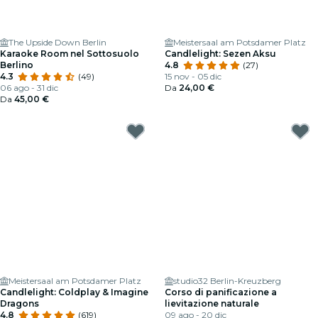
The Upside Down Berlin
Meistersaal am Potsdamer Platz
Karaoke Room nel Sottosuolo
Candlelight: Sezen Aksu
Berlino
4.8
(27)
4.3
(49)
15 nov - 05 dic
06 ago - 31 dic
Da
24,00 €
Da
45,00 €
Meistersaal am Potsdamer Platz
studio32 Berlin-Kreuzberg
Candlelight: Coldplay & Imagine
Corso di panificazione a
Dragons
lievitazione naturale
4.8
(619)
09 ago - 20 dic