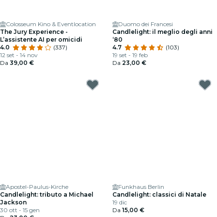
Colosseum Kino & Eventlocation
Duomo dei Francesi
The Jury Experience -
Candlelight: il meglio degli anni
L’assistente AI per omicidi
‘80
4.0
(337)
4.7
(103)
12 set - 14 nov
19 set - 19 feb
Da
39,00 €
Da
23,00 €
Apostel-Paulus-Kirche
Funkhaus Berlin
Candlelight: tributo a Michael
Candlelight: classici di Natale
Jackson
19 dic
30 ott - 15 gen
Da
15,00 €