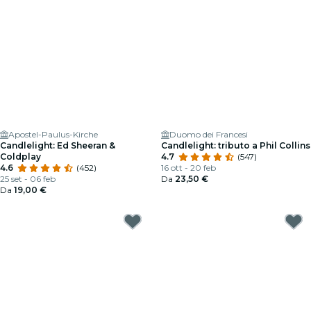
Apostel-Paulus-Kirche
Duomo dei Francesi
Candlelight: Ed Sheeran &
Candlelight: tributo a Phil Collins
Coldplay
4.7
(547)
4.6
(452)
16 ott - 20 feb
25 set - 06 feb
Da
23,50 €
Da
19,00 €