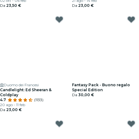
02 ott - 06 feb
21 ago - 14 feb
Da
23,50 €
Da
23,00 €
Duomo dei Francesi
Fantasy Pack - Buono regalo
Candlelight: Ed Sheeran &
Special Edition
Coldplay
Da
30,00 €
4.7
(1133)
20 ago - 11 feb
Da
23,00 €