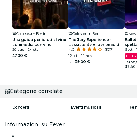
Colosseum Berlin
Colosseum Berlin
New 
Una guida per idioti al vino:
The Jury Experience -
Ballet
commedia con vino
L’assistente AI per omicidi
spetta
29 ago - 24 ott
4.0
(337)
scinti
6 set - 
47,00 €
12 set - 14 nov
Up to
Da
39,00 €
Da
36
32,40
Categorie correlate
Concerti
Eventi musicali
Fes
Informazioni su Fever
Stampa