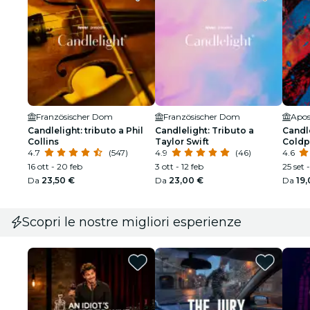
Französischer Dom
Französischer Dom
Apos
Candlelight: tributo a Phil
Candlelight: Tributo a
Candle
Collins
Taylor Swift
Coldp
4.7
(547)
4.9
(46)
4.6
16 ott - 20 feb
3 ott - 12 feb
25 set 
Da
23,50 €
Da
23,00 €
Da
19
Scopri le nostre migliori esperienze