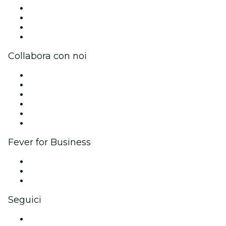
Unisciti al team
Impressum
Carte regalo
Centro assistenza
Collabora con noi
Gestisci il tuo evento
Pubblica il tuo evento
Eventi aziendali & benefit
Programma di affiliazione
Programma Ambassador e Influencer
Brand partnership
Fever for Business
Eventi privati e biglietti di gruppo
Benefit aziendali
Gift card e voucher aziendali
Seguici
Facebook