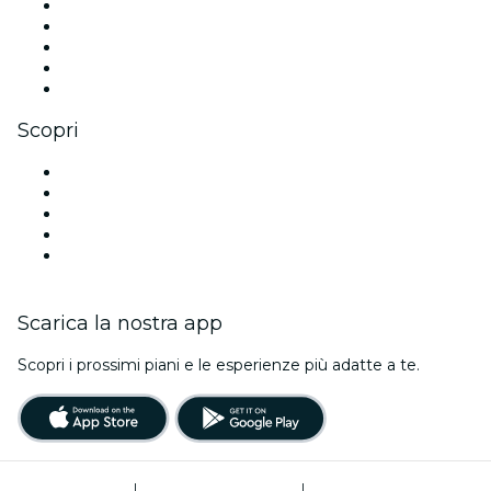
X (Twitter)
Instagram
TikTok
LinkedIn
Youtube
Scopri
Luoghi a Berlino
Oggi
Domani
Questa settimana
Questo fine settimana
Scarica la nostra app
Scopri i prossimi piani e le esperienze più adatte a te.
Termini di utilizzo
|
Informativa sulla privacy
|
Gestione dei cookie