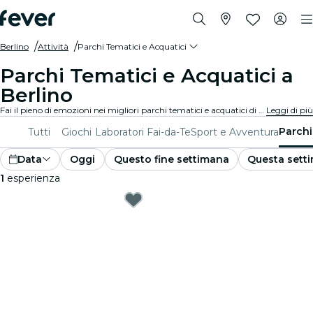
Berlino
Attività
Parchi Tematici e Acquatici
Parchi Tematici e Acquatici a
Berlino
Fai il pieno di emozioni nei migliori parchi tematici e acquatici di Berlino. Goditi emozionanti attrazioni, scivoli e divertimenti per tutta la famiglia per una giornata di divertimento indimenticabile.
Leggi di più
Parchi
Tutti
Giochi
Laboratori Fai-da-Te
Sport e Avventura
Data
Oggi
Questo fine settimana
Questa sett
1
esperienza