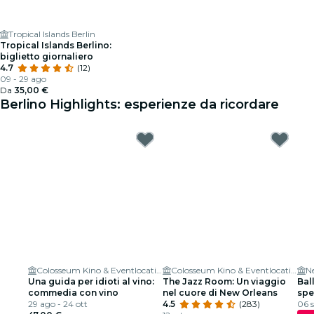
Tropical Islands Berlin
Tropical Islands Berlino:
biglietto giornaliero
4.7
(12)
09 - 29 ago
Da
35,00 €
Berlino Highlights: esperienze da ricordare
Colosseum Kino & Eventlocation
Colosseum Kino & Eventlocation
N
Una guida per idioti al vino:
The Jazz Room: Un viaggio
Bal
commedia con vino
nel cuore di New Orleans
spe
29 ago - 24 ott
4.5
(283)
06 s