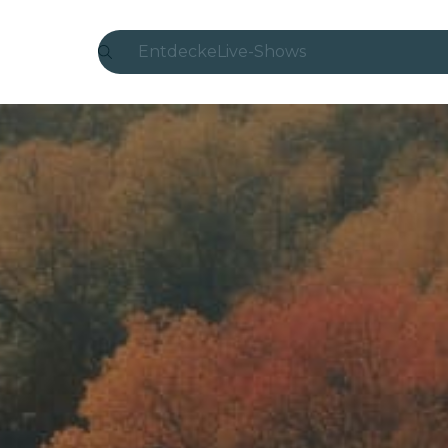
Entdecke
Live-Shows
Madrid
Candlelight
London
Erlebnisse und Städte
São Paulo
Seoul
Stadttouren
Konzerte