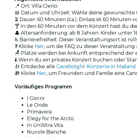
📍 Ort: Villa Clerici
📅 Datum und Uhrzeit: Wähle deine gewünschte O
⏳ Dauer: 60 Minuten (ca.). Einlass ist 60 Minuten v
🍸
In den 60 Minuten vor dem Konzert hast du die M
👤 Altersanforderung: ab 8 Jahren. Kinder unter 
♿ Barrierefreiheit: Dieser Veranstaltungsort ist ro
❓ Klicke
hier
, um die FAQ zu dieser Veranstaltung 
🪑 Plätze werden bei Ankunft entsprechend der
🕯️ Wenn du ein privates Konzert buchen oder Sta
🎻 Entdecke alle
Candlelight-Konzerte in Mailand
🎁 Klicke
hier
, um Freunden und Familie eine Can
Vorläufiges Programm
I Giorni
Le Onde
Primavera
Elegy for the Arctic
In Un’Altra Vita
Nuvole Bianche