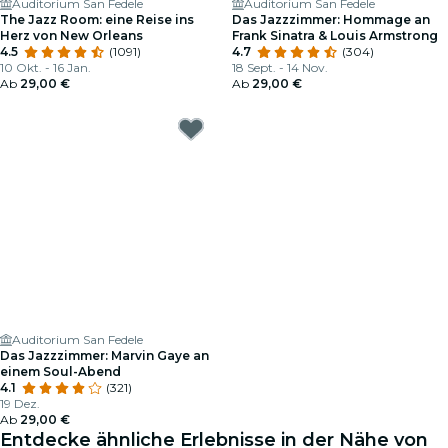
Auditorium San Fedele
Auditorium San Fedele
The Jazz Room: eine Reise ins
Das Jazzzimmer: Hommage an
Herz von New Orleans
Frank Sinatra & Louis Armstrong
4.5
(1091)
4.7
(304)
10 Okt. - 16 Jan.
18 Sept. - 14 Nov.
Ab
29,00 €
Ab
29,00 €
Auditorium San Fedele
Das Jazzzimmer: Marvin Gaye an
einem Soul-Abend
4.1
(321)
19 Dez.
Ab
29,00 €
Entdecke ähnliche Erlebnisse in der Nähe von