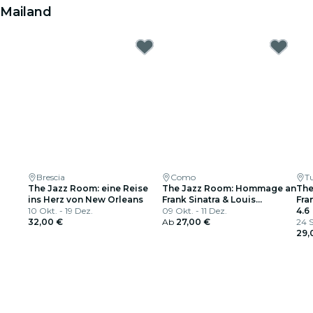
Mailand
Brescia
Como
T
The Jazz Room: eine Reise
The Jazz Room: Hommage an
The
ins Herz von New Orleans
Frank Sinatra & Louis
Fra
10 Okt. - 19 Dez.
Armstrong
09 Okt. - 11 Dez.
Arm
4.6
32,00 €
Ab
27,00 €
24 S
29,