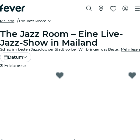
Mailand
The Jazz Room
The Jazz Room – Eine Live-
Jazz-Show in Mailand
Schau im besten Jazzclub der Stadt vorbei! Wir bringen das Beste aus Blues, Soul und Jazzmusik in gemütliche Locations in deiner Stadt. Jede Note erzählt eine Geschichte, jedes Solo bewegt die Seele, und die Vibes? Die stimmen einfach. Entdecke Live-Jazzkonzerte in deiner Nähe!
Mehr lesen
Datum
3
Erlebnisse