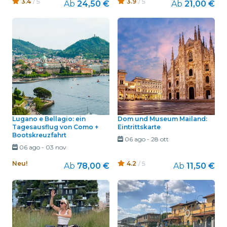
3.4
/ 5
3.9
/ 5
Ab
24,50 €
Ab
21,00 €
Lugano e Bellagio: ein
Dom und Museum Mailand:
Tagesausflug von Como +
Eintrittskarte
Bootskreuzfahrt
06 ago
-
28 ott
06 ago
-
03 nov
Neu!
4.2
/ 5
Ab
78,00 €
Ab
11,50 €