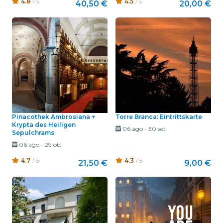
4.8
/ 5
4.5
/ 5
40,50 €
20,00 €
Pinacothek Ambrosiana +
Torre Branca: Eintrittskarte
Krypta des Heiligen
06 ago
-
30 set
Sepulchrams
06 ago
-
29 ott
4.7
/ 5
4.3
/ 5
21,50 €
9,00 €