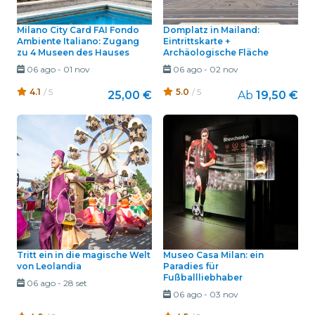
Milano City Card FAI Fondo
Domplatz in Mailand:
Ambiente Italiano: Zugang
Eintrittskarte +
zu 4 Museen des Hauses
Archäologische Fläche
06 ago
-
01 nov
06 ago
-
02 nov
4.1
/ 5
5.0
/ 5
25,00 €
Ab
19,50 €
Tritt ein in die magische Welt
Museo Casa Milan: ein
von Leolandia
Paradies für
Fußballliebhaber
06 ago
-
28 set
06 ago
-
03 nov