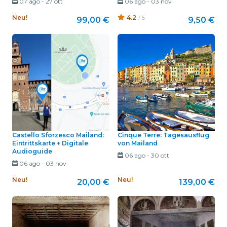
07 ago
-
27 ott
06 ago
-
03 nov
Neu!
4.2
/ 5
99,00 €
9,50 €
Castello Sforzesco Mailand:
Cinque Terre: Tagesausflug
Eintrittskarte + Digitale
von Mailand
Audioguide
06 ago
-
30 ott
06 ago
-
03 nov
Neu!
Neu!
20,00 €
139,00 €