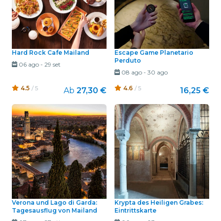
Hard Rock Cafe Mailand
Escape Game Planetario
Perduto
06 ago
-
29 set
08 ago
-
30 ago
4.5
/ 5
4.6
/ 5
Ab
27,30 €
16,25 €
Verona und Lago di Garda:
Krypta des Heiligen Grabes:
Tagesausflug von Mailand
Eintrittskarte