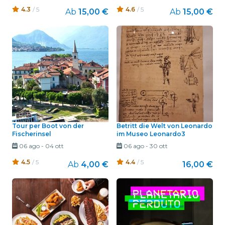
4.3
/ 5
4.6
/ 5
Ab
15,00 €
Ab
15,00 €
Tour per Boot von der
Betritt die Welt von Leonardo
Fischerinsel
im Museo Leonardo3
06 ago
-
04 ott
06 ago
-
30 ott
4.5
/ 5
4.4
/ 5
Ab
4,00 €
16,00 €