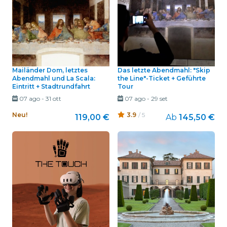
Mailänder Dom, letztes
Das letzte Abendmahl: "Skip
Abendmahl und La Scala:
the Line"-Ticket + Geführte
Eintritt + Stadtrundfahrt
Tour
07 ago
-
31 ott
07 ago
-
29 set
Neu!
3.9
/ 5
119,00 €
Ab
145,50 €