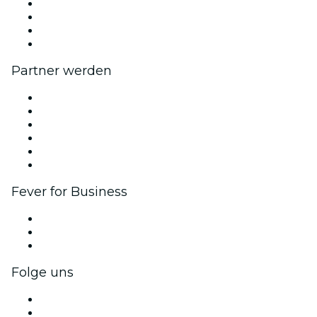
Presse
Wir stellen ein!
Geschenkgutscheine
Hilfe-Center
Partner werden
Fever Zone
Veröffentliche dein Event
Firmenevents & -vorteile
Affiliate-Programm
Botschafter & Influencer-Programm
Markenpartnerschaften
Fever for Business
Privatveranstaltungen & Gruppentickets
Firmenvorteile
Firmengeschenkkarten und -gutscheine
Folge uns
Facebook
X (Twitter)