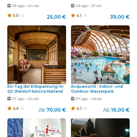
08 ago
-
04 ott
06 ago
-
29 ott
5.0
/ 5
4.1
/ 5
25,00 €
39,00 €
Ein Tag der Entspannung im
Acquaworld - Indoor- und
QC Waldorf Astoria Mailand
Outdoor-Wasserpark
07 ago
-
04 ott
07 ago
-
06 set
4.6
/ 5
4.1
/ 5
Ab
70,00 €
Ab
16,00 €