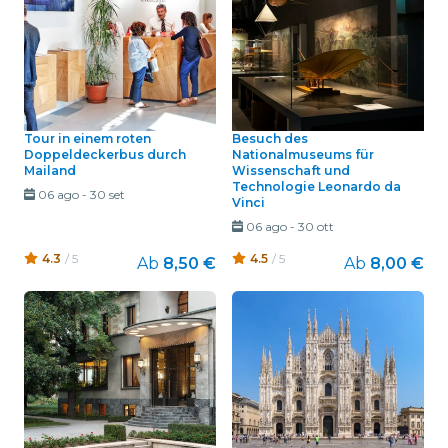
Tour in einem roten
Besuch des
Doppeldeckerbus durch
Nationalmuseums für
Mailand
Wissenschaft und
Technologie Leonardo da
06 ago
-
30 set
Vinci
06 ago
-
30 ott
4.3
/ 5
4.5
/ 5
Ab
8,50 €
Ab
8,00 €