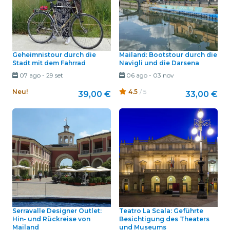
Geheimnistour durch die
Mailand: Bootstour durch die
Stadt mit dem Fahrrad
Navigli und die Darsena
07 ago
-
29 set
06 ago
-
03 nov
Neu!
4.5
/ 5
39,00 €
33,00 €
Serravalle Designer Outlet:
Teatro La Scala: Geführte
Hin- und Rückreise von
Besichtigung des Theaters
Mailand
und Museums