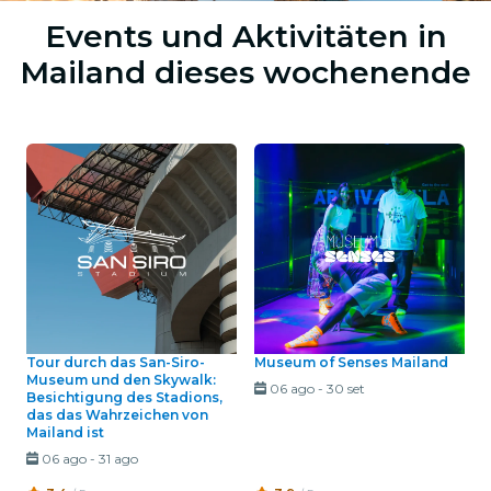
Events und Aktivitäten in
Mailand dieses wochenende
Tour durch das San-Siro-
Museum of Senses Mailand
Museum und den Skywalk:
06 ago
-
30 set
Besichtigung des Stadions,
das das Wahrzeichen von
Mailand ist
06 ago
-
31 ago