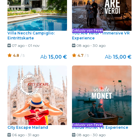
Exklusiv von Fever
Villa Necchi Campiglio:
You Are Verdi - Immersive VR
Eintrittskarte
Experience
07 ago
-
01 nov
08 ago
-
30 ago
4.8
/ 5
4.7
/ 5
Ab
15,00 €
Ab
15,00 €
Exklusiv von Fever
City Escape Mailand
Inside Monet VR Experience
06 ago
-
31 ago
08 ago
-
30 ago