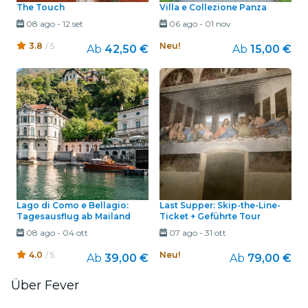
The Touch
Villa e Collezione Panza
08 ago
-
12 set
06 ago
-
01 nov
3.8
/ 5
Neu!
Ab
42,50 €
Ab
15,00 €
Lago di Como e Bellagio:
Last Supper: Skip-the-Line-
Tagesausflug ab Mailand
Ticket + Geführte Tour
08 ago
-
04 ott
07 ago
-
31 ott
4.0
/ 5
Neu!
Ab
39,00 €
Ab
79,00 €
Über Fever