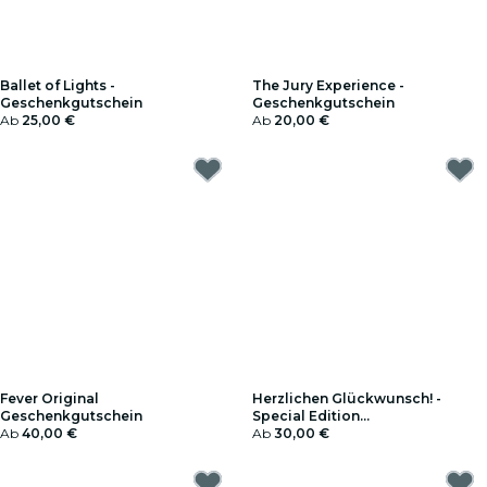
Ballet of Lights -
The Jury Experience -
Geschenkgutschein
Geschenkgutschein
Ab
25,00 €
Ab
20,00 €
Fever Original
Herzlichen Glückwunsch! -
Geschenkgutschein
Special Edition
Ab
40,00 €
Geschenkgutschein
Ab
30,00 €