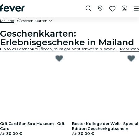
Mailand
Geschenkkarten
Geschenkkarten:
Erlebnisgeschenke in Mailand
Ein tolles Geschenk zu finden, muss gar nicht schwer sein. Wähle die Karte aus, passe den Betrag an und verschenke ein Erlebnis, an das sich der Beschenkte noch lange erinnern wird. Schnell, flexibel und kinderleicht.
Mehr lesen
Gift Card San Siro Museum - Gift
Bester Kollege der Welt - Special
Card
Edition Geschenkgutschein
Ab
30,00 €
Ab
30,00 €