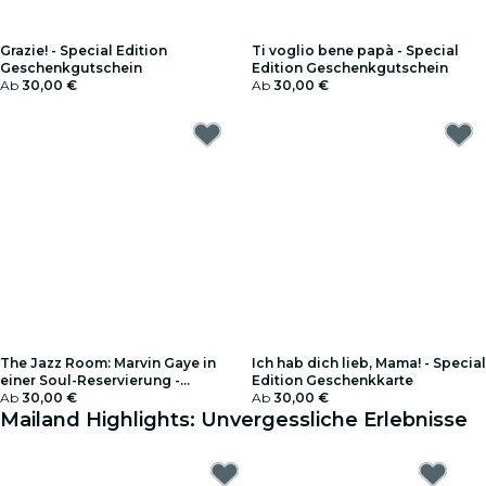
Grazie! - Special Edition
Ti voglio bene papà - Special
Geschenkgutschein
Edition Geschenkgutschein
Ab
30,00 €
Ab
30,00 €
The Jazz Room: Marvin Gaye in
Ich hab dich lieb, Mama! - Special
einer Soul-Reservierung -
Edition Geschenkkarte
Geschenkkarte
Ab
30,00 €
Ab
30,00 €
Mailand Highlights: Unvergessliche Erlebnisse