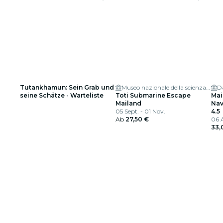
Tutankhamun: Sein Grab und
Museo nazionale della scienza e della tecnologia Leonardo da Vinci
Da
seine Schätze - Warteliste
Toti Submarine Escape
Mai
Mailand
Nav
05 Sept. - 01 Nov.
4.5
Ab
27,50 €
06 
33,