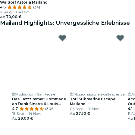
Waldorf Astoria Mailand
4.6
(34)
16 Aug. - 04 Okt.
Ab
70,00 €
Mailand Highlights: Unvergessliche Erlebnisse
Auditorium San Fedele
Museo nazionale della scienza e della tecnologia Leonardo da Vinci
A
Das Jazzzimmer: Hommage
Toti Submarine Escape
Acq
an Frank Sinatra & Louis
Mailand
Out
Armstrong
4.7
(306)
05 Sept. - 01 Nov.
4.1
18 Sept. - 14 Nov.
Ab
27,50 €
11 A
Ab
29,00 €
Ab