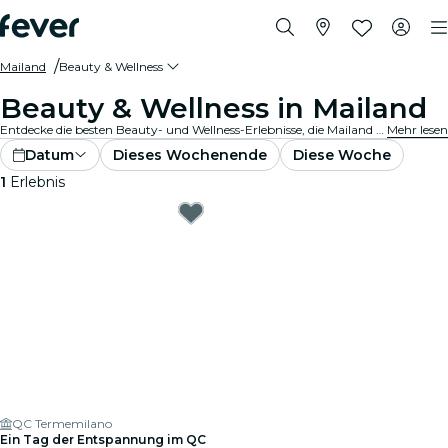
Mailand
Beauty & Wellness
Beauty & Wellness in Mailand
Entdecke die besten Beauty- und Wellness-Erlebnisse, die Mailand zu bieten hat! Gönne dir eine Reihe von Verwöhnerlebnissen, darunter revitalisierende Spas, ganzheitliche Rückzugsorte und erstklassige Salons. Bist du bereit für ein Entspannung und das Gefühl, neugeboren zu sein? Lass es dir gut gehen... Du hast es dir verdient!
Mehr lesen
Datum
Dieses Wochenende
Diese Woche
1
Erlebnis
QC Termemilano
Ein Tag der Entspannung im QC