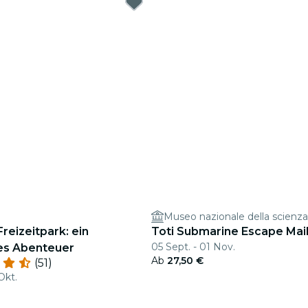
reizeitpark: ein
Toti Submarine Escape Mai
05 Sept. - 01 Nov.
es Abenteuer
Ab
27,50 €
(51)
Okt.