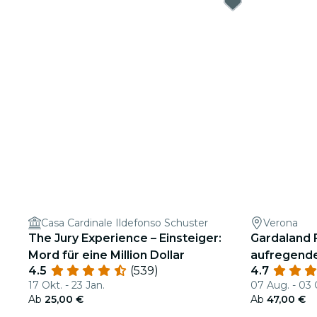
Casa Cardinale Ildefonso Schuster
Verona
The Jury Experience – Einsteiger:
Gardaland F
Mord für eine Million Dollar
aufregend
4.5
(539)
4.7
17 Okt. - 23 Jan.
07 Aug. - 03 
Ab
25,00 €
Ab
47,00 €