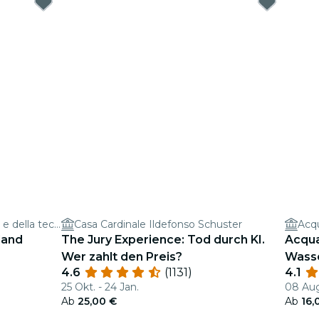
Museo nazionale della scienza e della tecnologia Leonardo da Vinci
Casa Cardinale Ildefonso Schuster
Acq
land
The Jury Experience: Tod durch KI.
Acqua
Wer zahlt den Preis?
Wass
4.6
(1131)
4.1
25 Okt. - 24 Jan.
08 Aug
Ab
25,00 €
Ab
16,