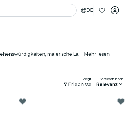
DE
Entdecke neue Abenteuer mit Tagesausflügen und Exkursionen ab Mailand. Erkunde mit erfahrenen Guides Sehenswürdigkeiten, malerische Landschaften und kulturelle Stätten in der Umgebung. Ein Tag voller Entdeckungen und Erlebnisse, perfekt für Reisende, die das Beste der Region kennenlernen möchten.
Mehr lesen
Zeigt
Sortieren nach
7
Erlebnisse
Relevanz