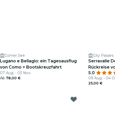
Comer See
City Passes 
Lugano e Bellagio: ein Tagesausflug
Serravalle D
von Como + Bootskreuzfahrt
Rückreise v
5.0
07 Aug. - 03 Nov.
Ab
78,00 €
09 Aug. - 04 O
25,00 €