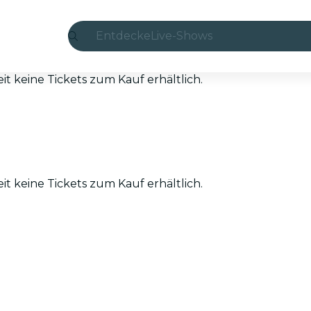
Entdecke
Live-Shows
Madrid
eit keine Tickets zum Kauf erhältlich.
Candlelight
London
Erlebnisse und Städte
eit keine Tickets zum Kauf erhältlich.
São Paulo
Seoul
Stadttouren
Konzerte