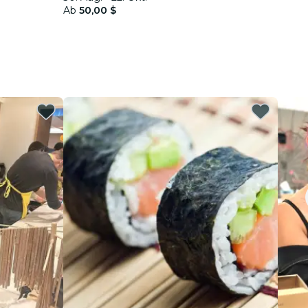
Ab
50,00 $