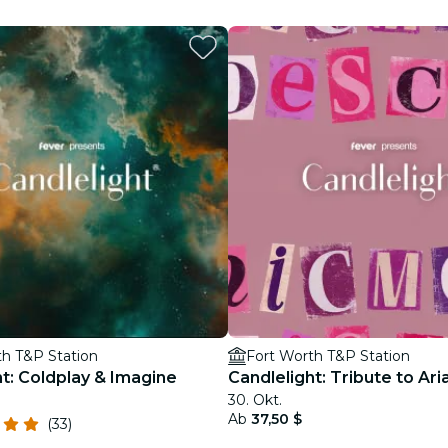
Restaurants
Kino
th T&P Station
Fort Worth T&P Station
ht: Coldplay & Imagine
Candlelight: Tribute to Ar
30. Okt.
Ab
37,50 $
(33)