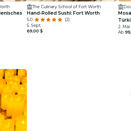
Worth
The Culinary School of Fort Worth
lienisches
Hand-Rolled Sushi: Fort Worth
Mosai
5.0
(2)
Türk
5. Sept.
2. Mai 
69,00 $
Ab
99