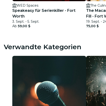
WED Spaces
The Culin
Speakeasy für Serienkiller - Fort
The Macar
Worth
Fill - Fort
3. Sept. - 5. Sept.
19. Sept. - 2
Ab
59,00 $
75,00 $
Verwandte Kategorien