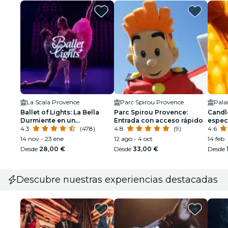
La Scala Provence
Parc Spirou Provence
Pala
Ballet of Lights: La Bella
Parc Spirou Provence:
Candle
Durmiente en un
Entrada con acceso rápido
especi
espectáculo deslumbrante
4.3
(478)
4.8
(9)
4.6
14 nov - 23 ene
12 ago - 4 oct
14 feb
Desde
28,00 €
Desde
33,00 €
Desde
Descubre nuestras experiencias destacadas