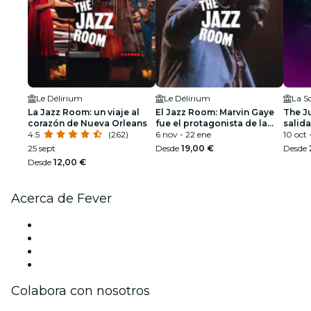
Le Délirium
Le Délirium
La S
La Jazz Room: un viaje al
El Jazz Room: Marvin Gaye
The J
corazón de Nueva Orleans
fue el protagonista de la
salida
4.5
(262)
noche de soul
6 nov - 22 ene
10 oct 
25 sept
Desde
19,00 €
Desde
Desde
12,00 €
Acerca de Fever
Prensa
Únete al equipo
Tarjetas Regalo
Centro de asistencia
Colabora con nosotros