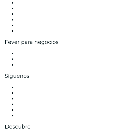
Gestiona tu evento
Publica tu evento
Eventos y beneficios para empresas
Programa de Afiliados
Programa de embajadores e influencers
Colaboraciones de marca
Fever para negocios
Eventos privados y entradas de grupo
Beneficios corporativos
Tarjetas y cupones de regalo corporativos
Síguenos
Facebook
X (Twitter)
Instagram
TikTok
LinkedIn
Youtube
Descubre