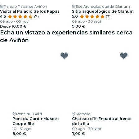
Palacio Papal de Aviñón
Site Archéologique de Glanum
Visita al Palacio de los Papas
Sitio arqueológico de Glanum
4.6
(7)
5.0
(7)
09 ago - 05 nov
09 ago - 30 sept
Desde
10,00 €
9,00 €
Echa un vistazo a experiencias similares cerca
de Aviñón
Pont-du-Gard
Marsella
Pont du Gard + Musée :
Château d’If: Entrada al frente
Coupe-file
de la fila
10 - 31 ago
09 ago - 30 sept
8,00 €
7,00 €