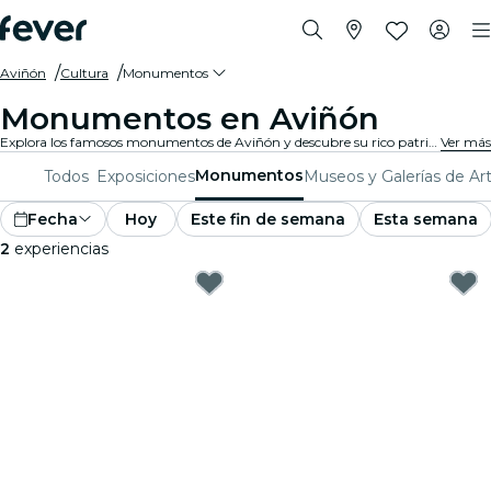
Aviñón
Cultura
Monumentos
Monumentos en Aviñón
Explora los famosos monumentos de Aviñón y descubre su rico patrimonio cultural. Desde sitios icónicos hasta maravillas arquitectónicas, estos monumentos ofrecen una visión del pasado y presente de Aviñón. Prepárate para una experiencia inolvidable.
Ver más
Monumentos
Todos
Exposiciones
Museos y Galerías de Ar
Fecha
Hoy
Este fin de semana
Esta semana
2
experiencias