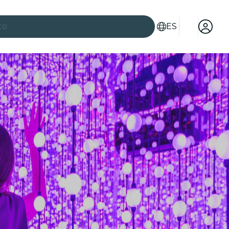
to
ES
es
ad