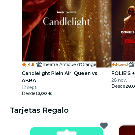
4.6
·
Théâtre Antique d'Orange
·
¡Nuevo!
Candlelight Plein Air: Queen vs.
FOLIE'S 
28 nov.
ABBA
Desde
28,
12 sept.
Desde
13,00 €
Tarjetas Regalo