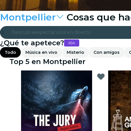
Montpellier
Cosas que ha
Descubre
espectáculos en directo
¿Qué te apetece?
IA
Madrid
Todo
Música en vivo
Misterio
Con amigos
candlelight
Top 5 en Montpellier
Londres
experiencias y ciudades
São Paulo
exposiciones
Seúl