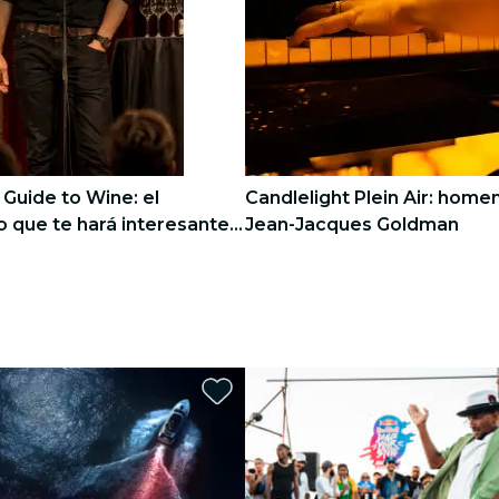
s Guide to Wine: el
Candlelight Plein Air: home
 que te hará interesante
Jean-Jacques Goldman
che de fiesta
3
3