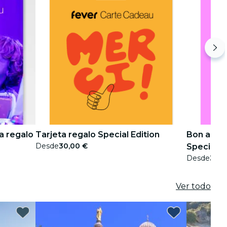
ta regalo
Tarjeta regalo Special Edition
Bon anniv
Desde
30,00 €
Special E
Desde
30,0
Ver todo