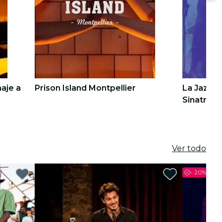
naje a
Prison Island Montpellier
La Jazz R
Sinatra y
4
4
5
5
Ver todo
-
20%