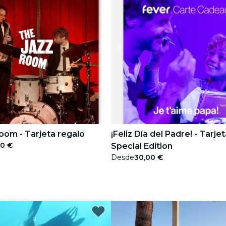
oom - Tarjeta regalo
¡Feliz Día del Padre! - Tarje
00 €
Special Edition
Desde
30,00 €