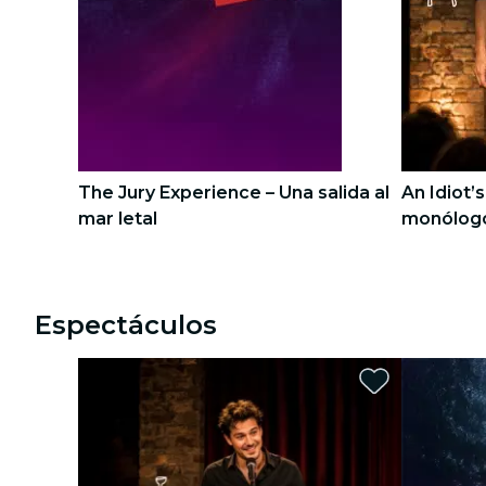
recorridos por la ciudad
conciertos
restaurantes
cine
The Jury Experience – Una salida al
An Idiot’
mar letal
monólogo
en una no
1
1
2
2
Espectáculos