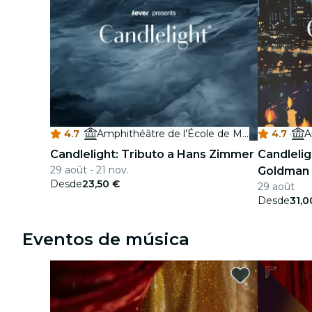
4.7
·
Amphithéâtre de l’École de Médecine
4.7
·
Candlelight: Tributo a Hans Zimmer
Candlelig
29 août - 21 nov.
Goldman
Desde
23,50 €
29 août
Desde
31,0
Eventos de música