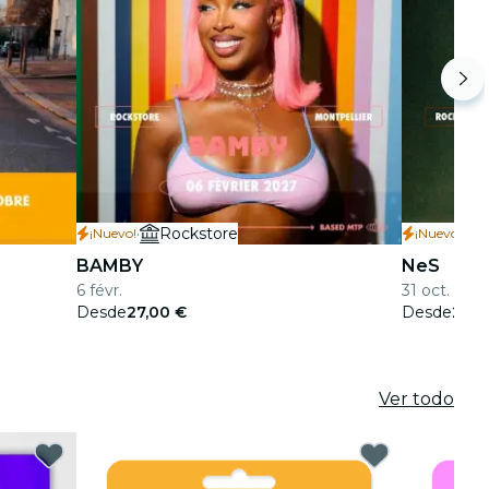
·
Rockstore
·
¡Nuevo!
¡Nuevo!
BAMBY
NeS
6 févr.
31 oct.
Desde
27,00 €
Desde
27,0
Ver todo