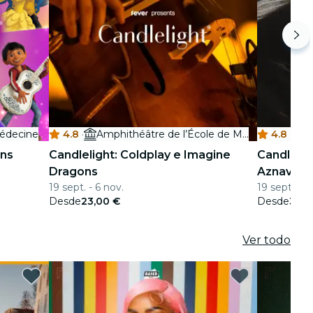
Médecine
4.8
·
Amphithéâtre de l’École de Médecine
4.8
·
ons
Candlelight: Coldplay e Imagine
Candlelig
Dragons
Aznavour
19 sept. - 6 nov.
19 sept.
Desde
23,00 €
Desde
31,0
Ver todo