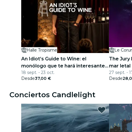
Halle Tropisme
Le Cor
An Idiot’s Guide to Wine: el
The Jury 
monólogo que te hará interesante
mar letal
18 sept. - 23 oct.
27 sept. - 1
en una noche de fiesta
Desde
37,00 €
Desde
28,
Conciertos Candlelight