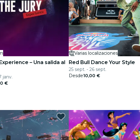
um
Varias localizaciones
Experience – Una salida al
Red Bull Dance Your Style
25 sept. - 26 sept.
Desde
10,00 €
7 janv.
00 €