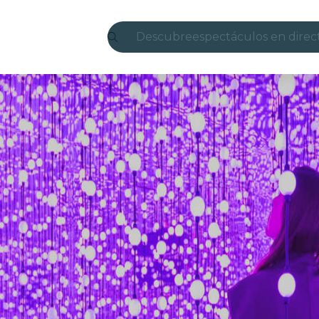
Descubre
espectáculos en direc
Madrid
candlelight
Londres
experiencias y ciudad
São Paulo
exposiciones
Seúl
recorridos por la ciud
conciertos