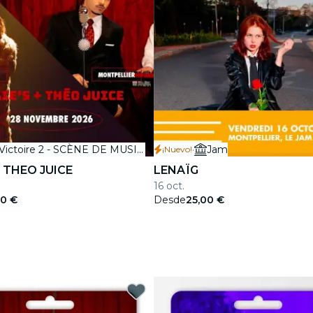
Victoire 2 - SCÈNE DE MUSIQUES ACTUELLES
·
Jam
¡Nuevo!
+ THEO JUICE
LENAÏG
16 oct.
00 €
Desde
25,00 €