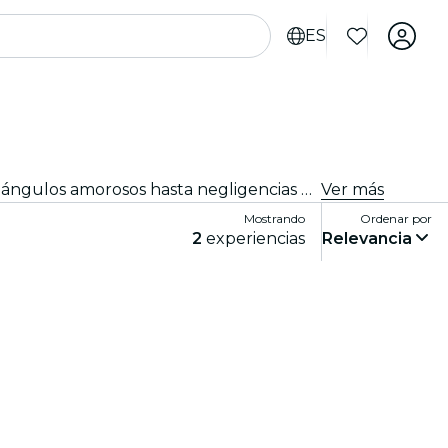
ES
Entra en The Jury Experience, un espectáculo de teatro inmersivo en el que tú eres el jurado popular. Desde triángulos amorosos hasta negligencias médicas, cada caso está lleno de escándalos, drama y giros impactantes. Debate las pruebas, cuestiona los motivos y decide: ¿culpable o inocente?
Ver más
Mostrando
Ordenar por
2
experiencias
Relevancia