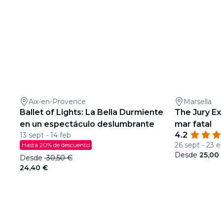
Aix-en-Provence
Marsella
Ballet of Lights: La Bella Durmiente
The Jury Ex
en un espectáculo deslumbrante
mar fatal
4.2
13 sept - 14 feb
26 sept - 23 
Hasta 20% de descuento
Desde
25,00
Desde
30,50 €
24,40 €