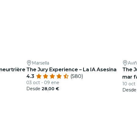
Marsella
Avi
meurtrière
The Jury Experience – La IA Asesina
The J
4.3
(580)
mar f
03 oct - 09 ene
10 oct 
Desde
28,00 €
Desd