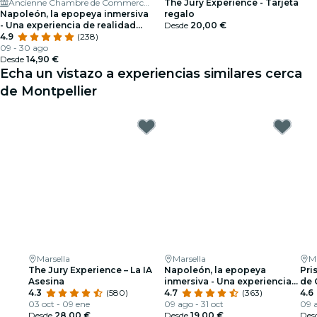
Ancienne Chambre de Commerce et d'Industrie
The Jury Experience - Tarjeta
Napoleón, la epopeya inmersiva
regalo
- Una experiencia de realidad
Desde
20,00 €
virtual única - Béziers
4.9
(238)
09 - 30 ago
Desde
14,90 €
Echa un vistazo a experiencias similares cerca
de Montpellier
Marsella
Marsella
Ma
The Jury Experience – La IA
Napoleón, la epopeya
Pri
Asesina
inmersiva - Una experiencia
de
4.3
(580)
de realidad virtual en
4.7
(363)
4.6
03 oct - 09 ene
Marsella
09 ago - 31 oct
09 a
Desde
28,00 €
Desde
19,00 €
Des