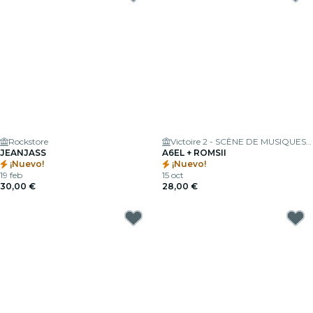
Rockstore
Victoire 2 - SCÈNE DE MUSIQUES ACTUELLES
JEANJASS
A6EL + ROMSII
¡Nuevo!
¡Nuevo!
19 feb
15 oct
30,00 €
28,00 €