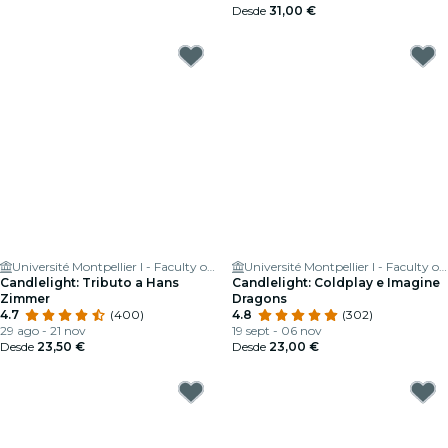
Desde
31,00 €
Université Montpellier I - Faculty of Medicine
Université Montpellier I - Faculty of Medicine
Candlelight: Tributo a Hans
Candlelight: Coldplay e Imagine
Zimmer
Dragons
4.7
(400)
4.8
(302)
29 ago - 21 nov
19 sept - 06 nov
Desde
23,50 €
Desde
23,00 €