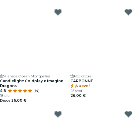
Planeta Ocean Montpellier
Rockstore
Candlelight: Coldplay e Imagine
CARBONNE
Dragons
¡Nuevo!
4.8
(14)
25 sept
18 dic
26,00 €
Desde
36,00 €