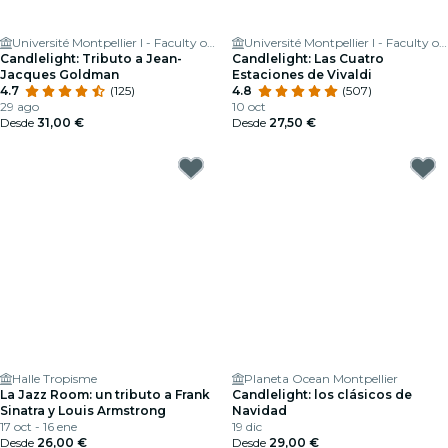
Université Montpellier I - Faculty of Medicine
Université Montpellier I - Faculty of Medicine
Candlelight: Tributo a Jean-
Candlelight: Las Cuatro
Jacques Goldman
Estaciones de Vivaldi
4.7
(125)
4.8
(507)
29 ago
10 oct
Desde
31,00 €
Desde
27,50 €
Halle Tropisme
Planeta Ocean Montpellier
La Jazz Room: un tributo a Frank
Candlelight: los clásicos de
Sinatra y Louis Armstrong
Navidad
17 oct - 16 ene
19 dic
Desde
26,00 €
Desde
29,00 €