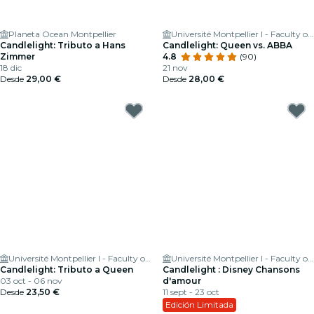
Planeta Ocean Montpellier
Université Montpellier I - Faculty of Medicine
Candlelight: Tributo a Hans
Candlelight: Queen vs. ABBA
Zimmer
4.8
(90)
18 dic
21 nov
Desde
29,00 €
Desde
28,00 €
Université Montpellier I - Faculty of Medicine
Université Montpellier I - Faculty of Medicine
Candlelight: Tributo a Queen
Candlelight : Disney Chansons
03 oct - 06 nov
d'amour
Desde
23,50 €
11 sept - 23 oct
Edición Limitada