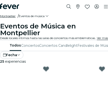
Montpellier
Eventos de música
Eventos de Música en
Montpellier
Desde locales íntimos hasta las salas de conciertos más emblemáticas de la ciudad, Montpellier vive al son de la música y ofrece una variada gama de eventos para todos los gustos y estilos.
Ver más
Todos
Conciertos
Conciertos Candlelight
Festivales de Mús
Fecha
25
experiencias