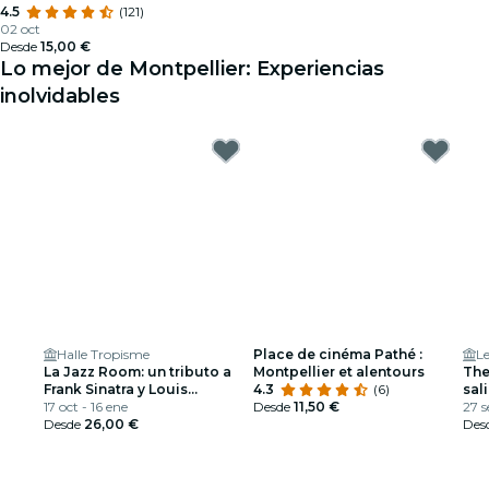
4.5
(121)
02 oct
Desde
15,00 €
Lo mejor de Montpellier: Experiencias
inolvidables
Halle Tropisme
Place de cinéma Pathé :
L
La Jazz Room: un tributo a
Montpellier et alentours
The
Frank Sinatra y Louis
4.3
(6)
sal
Armstrong
17 oct - 16 ene
Desde
11,50 €
27 s
Desde
26,00 €
Des