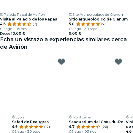
Palacio Papal de Aviñón
Site Archéologique de Glanum
Visita al Palacio de los Papas
Sitio arqueológico de Glanum
4.6
(7)
5.0
(7)
09 ago - 05 nov
09 ago - 30 sept
Desde
10,00 €
9,00 €
Echa un vistazo a experiencias similares cerca
de Aviñón
Lyon
Montpellier
Mo
Safari de Peaugres
Seaquarium del Grau-du-Roi
Vis
4.9
(17)
4.7
(26)
de 
09 ago - 30 sept
09 ago - 03 nov
4.6