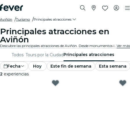
Aviñón
Turismo
Principales atracciones
Principales atracciones en
Aviñón
Descubre las principales atracciones de Aviñón. Desde monumentos icónicos y espacios culturales hasta parques impresionantes y rincones escondidos, explora los lugares imprescindibles con estas experiencias. Descubre qué hace única a Aviñón.
Ver más
Principales atracciones
Todos
Tours por la Ciudad
Fecha
Hoy
Este fin de semana
Esta semana
2
experiencias