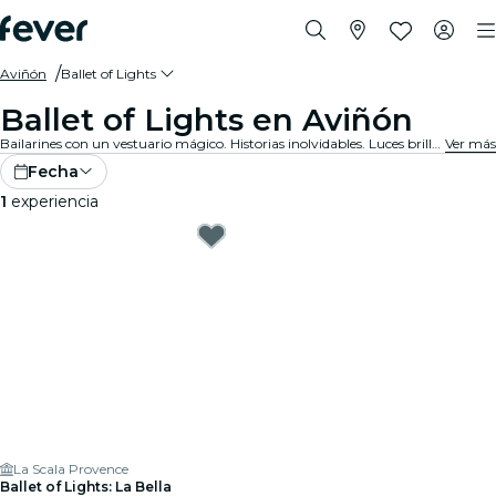
Aviñón
Ballet of Lights
Ballet of Lights en Aviñón
Bailarines con un vestuario mágico. Historias inolvidables. Luces brillantes. Esto es danza clásica como nunca antes la habías visto. Descubre tus espectáculos de ballet favoritos, ahora reinventados.
Ver más
Fecha
1
experiencia
La Scala Provence
Ballet of Lights: La Bella