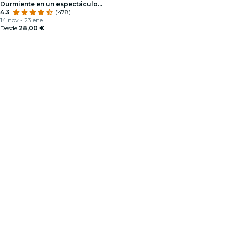
Durmiente en un espectáculo
deslumbrante
4.3
(478)
14 nov - 23 ene
Desde
28,00 €