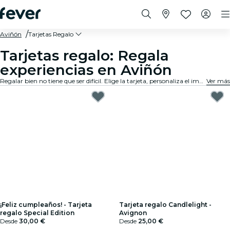
Aviñón
Tarjetas Regalo
Tarjetas regalo: Regala
experiencias en Aviñón
Regalar bien no tiene que ser difícil. Elige la tarjeta, personaliza el importe y regala una experiencia que de verdad van a recordar. Rápido, flexible y sin margen de error.
Ver más
¡Feliz cumpleaños! - Tarjeta
Tarjeta regalo Candlelight -
regalo Special Edition
Avignon
Desde
30,00 €
Desde
25,00 €