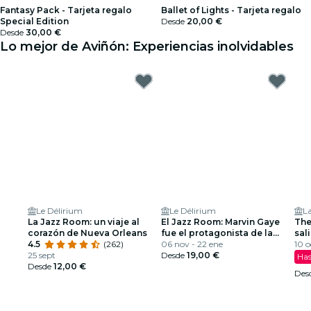
Fantasy Pack - Tarjeta regalo
Ballet of Lights - Tarjeta regalo
Special Edition
Desde
20,00 €
Desde
30,00 €
Lo mejor de Aviñón: Experiencias inolvidables
Le Délirium
Le Délirium
L
La Jazz Room: un viaje al
El Jazz Room: Marvin Gaye
The
corazón de Nueva Orleans
fue el protagonista de la
sal
4.5
(262)
noche de soul
06 nov - 22 ene
10 o
25 sept
Desde
19,00 €
Has
Desde
12,00 €
Des