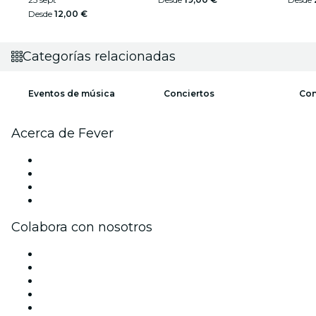
Desde
12,00 €
Categorías relacionadas
Eventos de música
Conciertos
Con
Acerca de Fever
Prensa
Únete al equipo
Tarjetas Regalo
Centro de asistencia
Colabora con nosotros
Gestiona tu evento
Publica tu evento
Eventos y beneficios para empresas
Programa de Afiliados
Programa de embajadores e influencers