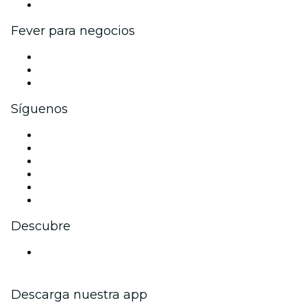
Colaboraciones de marca
Fever para negocios
Eventos privados y entradas de grupo
Beneficios corporativos
Tarjetas y cupones de regalo corporativos
Síguenos
Facebook
X (Twitter)
Instagram
TikTok
LinkedIn
Youtube
Descubre
Locales y espacios de eventos en Aviñón
Descarga nuestra app