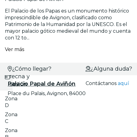
El Palacio de los Papas es un monumento histórico
imprescindible de Avignon, clasificado como
Patrimonio de la Humanidad por la UNESCO. Es el
mayor palacio gótico medieval del mundo y cuenta
con 12 to...
Ver más
Selecciona
¿Cómo llegar?
¿Alguna duda?
fecha y
Palacio Papal de Aviñón
Contáctanos
aquí
sesión
Place du Palais, Avignon, 84000
Zona
D
Zona
C
Zona