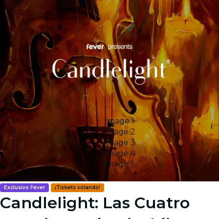
Image 1
Image 2
Image 3
Image 4
Image 5
Exclusivo Fever
¡Tickets volando!
Candlelight: Las Cuatro