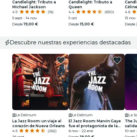
Candlelight: Tributo a
Candlelight: Tributo a
Candle
Michael Jackson
Queen
Célin
4.9
(16)
4.4
(630)
4.6
5 sept - 14 nov
9 oct
13 nov
Desde
19,00 €
Desde
15,00 €
Desde
Descubre nuestras experiencias destacadas
Le Délirium
Le Délirium
La S
La Jazz Room: un viaje al
El Jazz Room: Marvin Gaye
The J
corazón de Nueva Orleans
fue el protagonista de la
salida
4.5
(262)
noche de soul
6 nov - 22 ene
10 oct 
25 sept
Desde
19,00 €
Desde