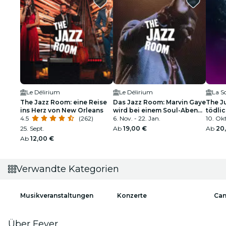
Le Délirium
Le Délirium
La S
The Jazz Room: eine Reise
Das Jazz Room: Marvin Gaye
The Ju
ins Herz von New Orleans
wird bei einem Soul-Abend
tödli
4.5
(262)
besonders geehrt
6. Nov. - 22. Jan.
See
10. Okt
25. Sept.
Ab
19,00 €
Ab
20
Ab
12,00 €
Verwandte Kategorien
Musikveranstaltungen
Konzerte
Can
Über Fever