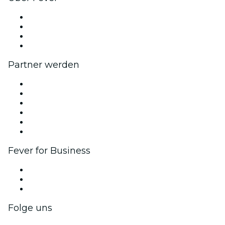
Presse
Wir stellen ein!
Geschenkgutscheine
Hilfe-Center
Partner werden
Fever Zone
Veröffentliche dein Event
Firmenevents & -vorteile
Affiliate-Programm
Botschafter & Influencer-Programm
Markenpartnerschaften
Fever for Business
Privatveranstaltungen & Gruppentickets
Firmenvorteile
Firmengeschenkkarten und -gutscheine
Folge uns