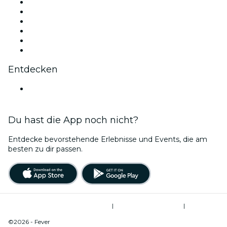
Facebook
X (Twitter)
Instagram
TikTok
LinkedIn
YouTube
Entdecken
Veranstaltungsorte in Avignon
Du hast die App noch nicht?
Entdecke bevorstehende Erlebnisse und Events, die am
besten zu dir passen.
Allgemeine Geschäftsbedingungen
|
Datenschutzerklärung
|
Cookie-Verwaltung
©2026 - Fever