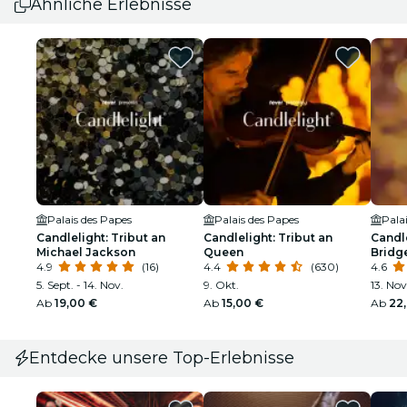
Ähnliche Erlebnisse
Palais des Papes
Palais des Papes
Pala
Candlelight: Tribut an
Candlelight: Tribut an
Candl
Michael Jackson
Queen
Bridg
4.9
(16)
4.4
(630)
4.6
5. Sept. - 14. Nov.
9. Okt.
13. Nov
Ab
19,00 €
Ab
15,00 €
Ab
22
Entdecke unsere Top-Erlebnisse