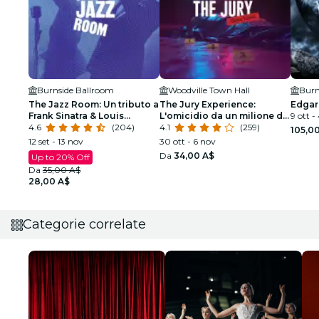
Burnside Ballroom
Woodville Town Hall
Burn
The Jazz Room: Un tributo a
The Jury Experience:
Edgar
Frank Sinatra & Louis
L'omicidio da un milione di
9 ott - 
Armstrong
4.6
(204)
dollari
4.1
(259)
105,0
12 set - 13 nov
30 ott - 6 nov
Da
34,00 A$
Up to 20% Off
Da
35,00 A$
28,00 A$
Categorie correlate