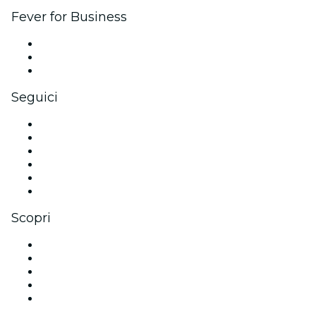
Fever for Business
Eventi privati e biglietti di gruppo
Benefit aziendali
Gift card e voucher aziendali
Seguici
Facebook
X (Twitter)
Instagram
TikTok
LinkedIn
Youtube
Scopri
Luoghi a Adelaide
Oggi
Domani
Questa settimana
Questo fine settimana