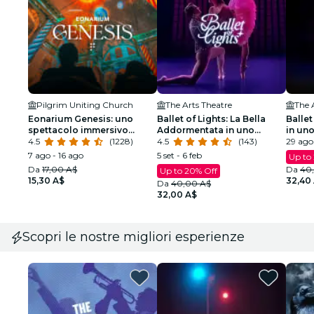
Pilgrim Uniting Church
The Arts Theatre
The 
Eonarium Genesis: uno
Ballet of Lights: La Bella
Ballet
spettacolo immersivo
Addormentata in uno
in un
presso Pilgrim Uniting
4.5
(1228)
spettacolo scintillante
4.5
(143)
scinti
29 ago
Church
7 ago - 16 ago
5 set - 6 feb
Up to
Da
17,00 A$
Da
40
Up to 20% Off
15,30 A$
32,40
Da
40,00 A$
32,00 A$
Scopri le nostre migliori esperienze