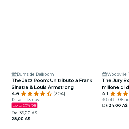
Burnside Ballroom
Woodville 
The Jazz Room: Un tributo a Frank
The Jury Ex
Sinatra & Louis Armstrong
milione di d
4.6
(204)
4.1
12 set - 13 nov
30 ott - 06 n
Da
34,00 A$
Up to 20% Off
Da
35,00 A$
28,00 A$