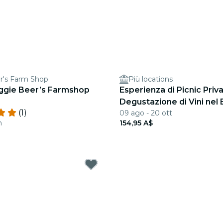
r's Farm Shop
Più locations
ggie Beer’s Farmshop
Esperienza di Picnic Priv
Degustazione di Vini nel
(1)
09 ago - 20 ott
Valley
n
154,95 A$