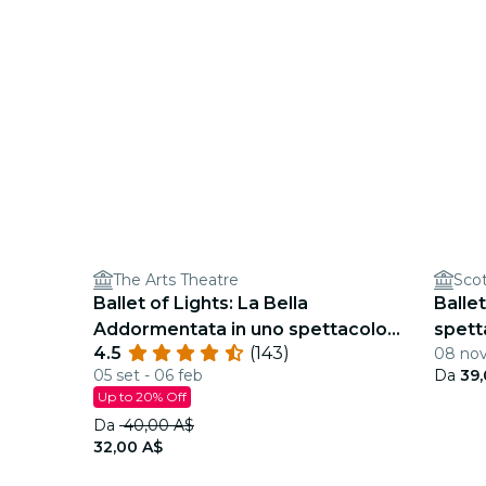
The Arts Theatre
Scot
Ballet of Lights: La Bella
Balle
Addormentata in uno spettacolo
spett
4.5
(143)
08 no
scintillante
05 set - 06 feb
Da
39,
Up to 20% Off
Da
40,00 A$
32,00 A$