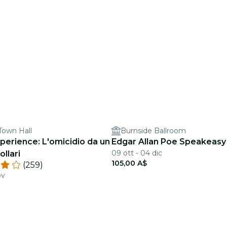
Town Hall
Burnside Ballroom
perience: L'omicidio da un
Edgar Allan Poe Speakeasy
09 ott - 04 dic
ollari
105,00 A$
(259)
ov