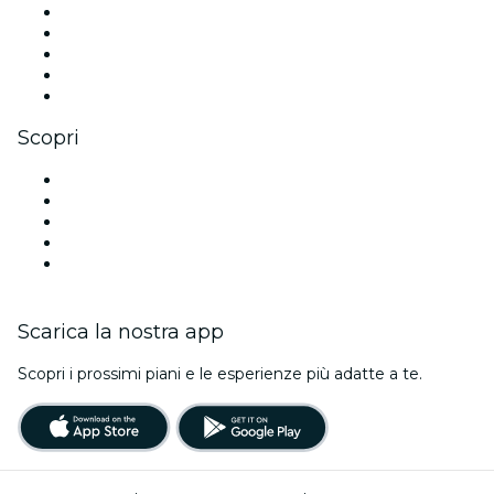
X (Twitter)
Instagram
TikTok
LinkedIn
Youtube
Scopri
Luoghi a Adelaide
Oggi
Domani
Questa settimana
Questo fine settimana
Scarica la nostra app
Scopri i prossimi piani e le esperienze più adatte a te.