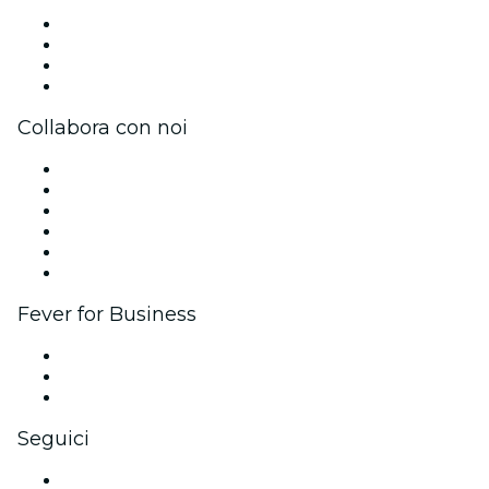
Stampa
Unisciti al team
Carte regalo
Centro assistenza
Collabora con noi
Gestisci il tuo evento
Pubblica il tuo evento
Eventi aziendali & benefit
Programma di affiliazione
Programma Ambassador e Influencer
Brand partnership
Fever for Business
Eventi privati e biglietti di gruppo
Benefit aziendali
Gift card e voucher aziendali
Seguici
Facebook