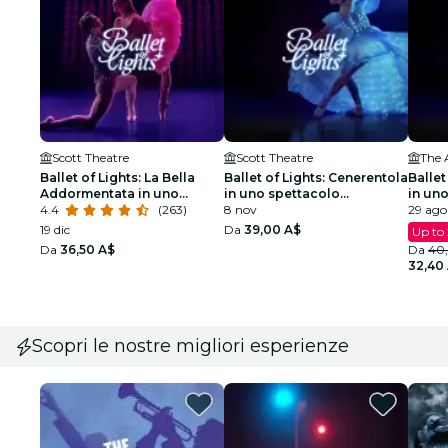
Scott Theatre
Scott Theatre
The 
Ballet of Lights: La Bella
Ballet of Lights: Cenerentola
Ballet
Addormentata in uno
in uno spettacolo
in un
spettacolo scintillante
4.4
(263)
scintillante
8 nov
scinti
29 ago
19 dic
Da
39,00 A$
Up to
Da
36,50 A$
Da
40
32,40
Scopri le nostre migliori esperienze