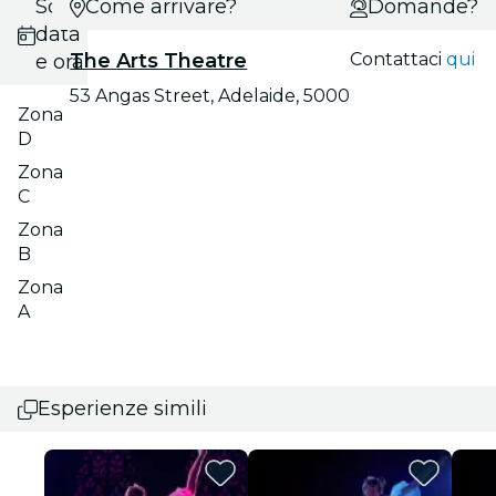
Scegli
Come arrivare?
Domande?
data
The Arts Theatre
Contattaci
qui
e ora
53 Angas Street, Adelaide, 5000
Zona
D
Zona
C
Zona
B
Zona
A
Esperienze simili