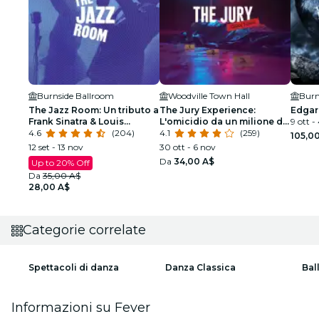
Burnside Ballroom
Woodville Town Hall
Burn
The Jazz Room: Un tributo a
The Jury Experience:
Edgar
Frank Sinatra & Louis
L'omicidio da un milione di
9 ott - 
Armstrong
4.6
(204)
dollari
4.1
(259)
105,0
12 set - 13 nov
30 ott - 6 nov
Da
34,00 A$
Up to 20% Off
Da
35,00 A$
28,00 A$
Categorie correlate
Spettacoli di danza
Danza Classica
Bal
Informazioni su Fever