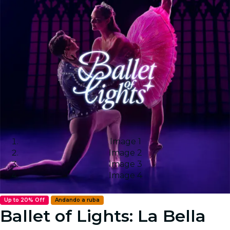
Image 1
Image 2
Image 3
Image 4
Up to 20% Off
Andando a ruba
Ballet of Lights: La Bella