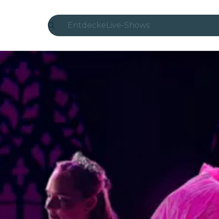
Entdecke
Live-Shows
Madrid
Candlelight
London
Erlebnisse und Städte
São Paulo
Seoul
Stadttouren
Konzerte