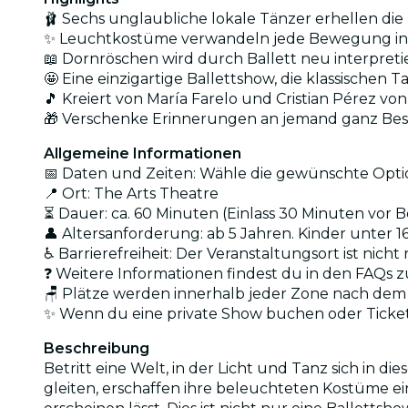
🩰 Sechs unglaubliche lokale Tänzer erhellen di
✨ Leuchtkostüme verwandeln jede Bewegung in 
📖 Dornröschen wird durch Ballett neu interpreti
🤩 Eine einzigartige Ballettshow, die klassische
🎵 Kreiert von María Farelo und Cristian Pérez von 
🎁 Verschenke Erinnerungen an jemand ganz Bes
Allgemeine Informationen
📅 Daten und Zeiten: Wähle die gewünschte Optio
📍 Ort: The Arts Theatre
⏳ Dauer: ca. 60 Minuten (Einlass 30 Minuten vor Be
👤 Altersanforderung: ab 5 Jahren. Kinder unter 
♿ Barrierefreiheit: Der Veranstaltungsort ist nicht
❓ Weitere Informationen findest du in den FAQs 
🪑 Plätze werden innerhalb jeder Zone nach dem 
✨ Wenn du eine private Show buchen oder Ticket
Beschreibung
Betritt eine Welt, in der Licht und Tanz sich i
gleiten, erschaffen ihre beleuchteten Kostüme e