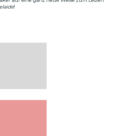
Klassiker auf eine ganz neue Weise zum Leben
elaide
!