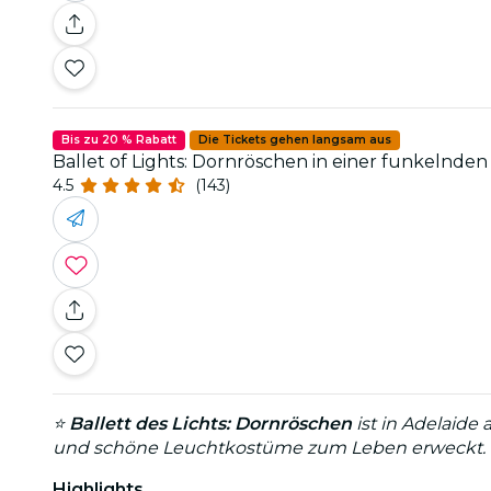
Bis zu 20 % Rabatt
Die Tickets gehen langsam aus
Ballet of Lights: Dornröschen in einer funkelnde
4.5
(143)
⭐
Ballett des Lichts: Dornröschen
ist in Adelaid
und schöne Leuchtkostüme zum Leben erweckt. Si
Highlights