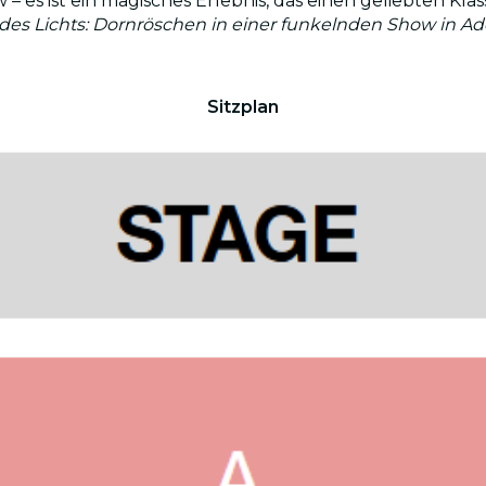
how – es ist ein magisches Erlebnis, das einen geliebten 
 des Lichts: Dornröschen in einer funkelnden Show in Ad
Sitzplan