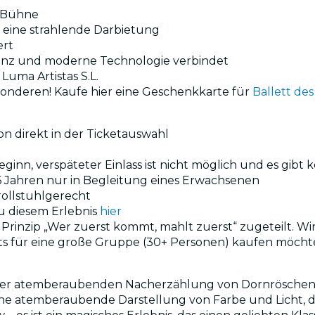
e Bühne
eine strahlende Darbietung
ert
n Tanz und moderne Technologie verbindet
Luma Artistas S.L.
onderen! Kaufe hier eine Geschenkkarte für
Ballett des
n direkt in der Ticketauswahl
ginn, verspäteter Einlass ist nicht möglich und es gibt 
16 Jahren nur in Begleitung eines Erwachsenen
 rollstuhlgerecht
zu diesem Erlebnis
hier
Prinzip „Wer zuerst kommt, mahlt zuerst“ zugeteilt. 
s für eine große Gruppe (30+ Personen) kaufen möchte
n dieser atemberaubenden Nacherzählung von Dornrösch
ine atemberaubende Darstellung von Farbe und Licht, d