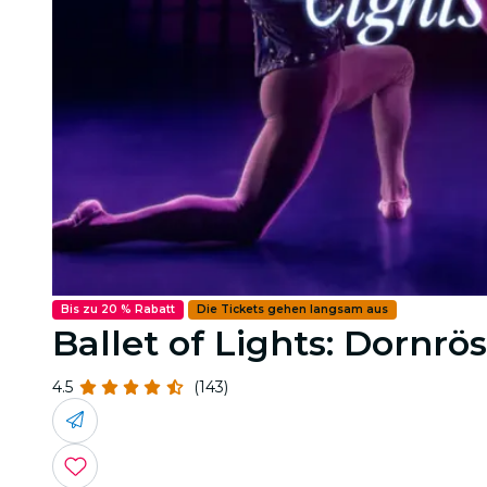
Bis zu 20 % Rabatt
Die Tickets gehen langsam aus
Ballet of Lights: Dornr
4.5
(143)