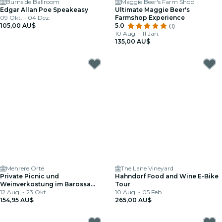
Burnside Ballroom
Maggie Beer's Farm Shop
Edgar Allan Poe Speakeasy
Ultimate Maggie Beer's
09 Okt. - 04 Dez.
Farmshop Experience
105,00 AU$
5.0
(1)
10 Aug. - 11 Jan.
135,00 AU$
Mehrere Orte
The Lane Vineyard
Private Picnic und
Hahndorf Food and Wine E-Bike
Weinverkostung im Barossa
Tour
Valley
12 Aug. - 23 Okt.
10 Aug. - 05 Feb.
154,95 AU$
265,00 AU$