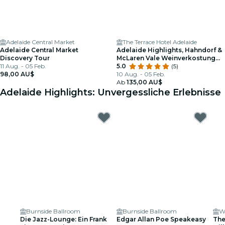
Adelaide Central Market
The Terrace Hotel Adelaide
Adelaide Central Market
Adelaide Highlights, Hahndorf &
Discovery Tour
McLaren Vale Weinverkostung
11 Aug. - 05 Feb.
und Sightseeing-Tour
5.0
(5)
98,00 AU$
10 Aug. - 05 Feb.
Ab
135,00 AU$
Adelaide Highlights: Unvergessliche Erlebnisse
Burnside Ballroom
Burnside Ballroom
W
Die Jazz-Lounge: Ein Frank
Edgar Allan Poe Speakeasy
The