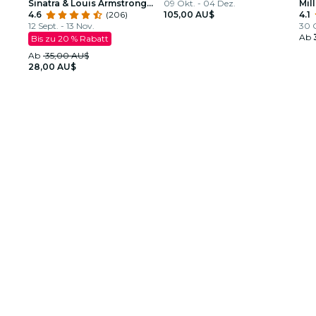
Sinatra & Louis Armstrong
09 Okt. - 04 Dez.
Mil
Tribute
4.6
(206)
105,00 AU$
4.1
12 Sept. - 13 Nov.
30 O
Ab
Bis zu 20 % Rabatt
Ab
35,00 AU$
28,00 AU$