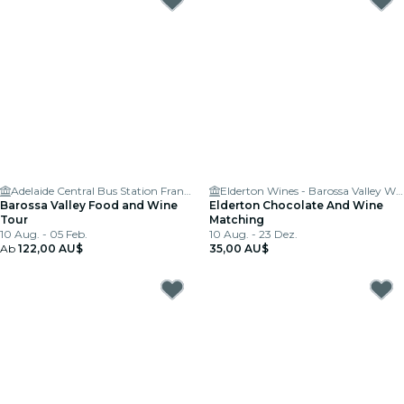
Adelaide Central Bus Station Franklin St
Elderton Wines - Barossa Valley Wineries
Barossa Valley Food and Wine
Elderton Chocolate And Wine
Tour
Matching
10 Aug. - 05 Feb.
10 Aug. - 23 Dez.
Ab
122,00 AU$
35,00 AU$