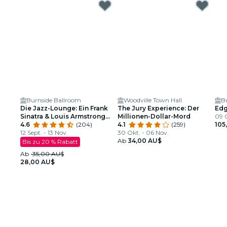
Burnside Ballroom
Woodville Town Hall
B
Die Jazz-Lounge: Ein Frank
The Jury Experience: Der
Edg
Sinatra & Louis Armstrong
Millionen-Dollar-Mord
09 O
Tribute
4.6
(204)
4.1
(259)
105
12 Sept. - 13 Nov.
30 Okt. - 06 Nov.
Ab
34,00 AU$
Bis zu 20 % Rabatt
Ab
35,00 AU$
28,00 AU$