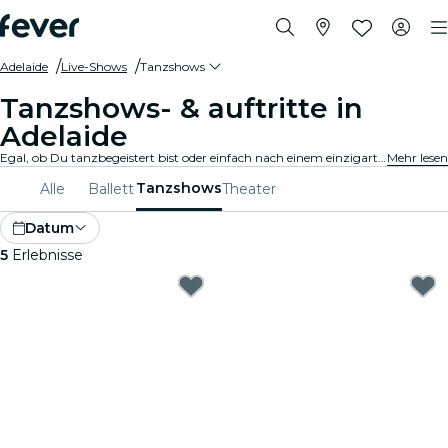
Adelaide
Live-Shows
Tanzshows
Tanzshows- & auftritte in
Adelaide
Egal, ob Du tanzbegeistert bist oder einfach nach einem einzigartigen Abend suchst, Adelaide bietet etwas für jeden Geschmack. Von zeitgenössischem Tanz bis hin zu Ballett und allem, was dazwischen liegt, gibt es unzählige Ensembles und Produktionen, aus denen Du wählen kannst.
Mehr lesen
Tanzshows
Alle
Ballett
Theater
Datum
5
Erlebnisse