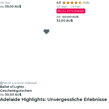
08 Nov.
4.5
(143)
Ab
39,00 AU$
05 Sept. - 06 Feb.
Bis zu 20 % Rabatt
Ab
40,00 AU$
32,00 AU$
Secret Location Adelaide
Ballet of Lights -
Geschenkgutschein
Ab
30,00 AU$
Adelaide Highlights: Unvergessliche Erlebnisse