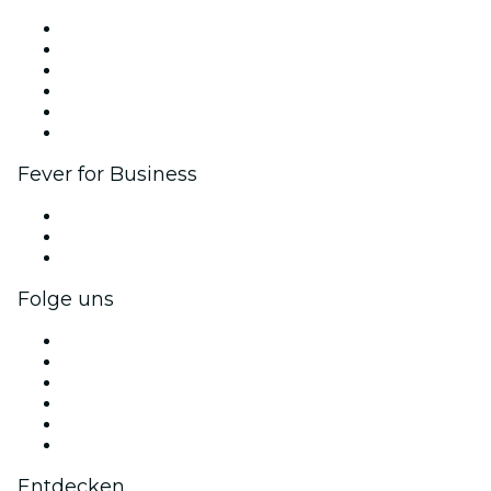
Fever Zone
Veröffentliche dein Event
Firmenevents & -vorteile
Affiliate-Programm
Botschafter & Influencer-Programm
Markenpartnerschaften
Fever for Business
Privatveranstaltungen & Gruppentickets
Firmenvorteile
Firmengeschenkkarten und -gutscheine
Folge uns
Facebook
X (Twitter)
Instagram
TikTok
LinkedIn
YouTube
Entdecken