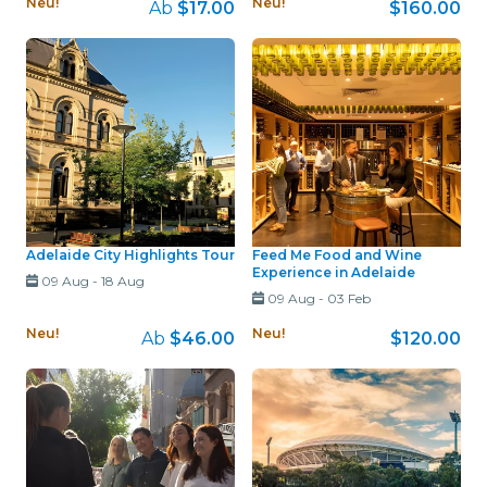
Neu!
Neu!
Ab
$17.00
$160.00
Adelaide City Highlights Tour
Feed Me Food and Wine
Experience in Adelaide
09 Aug
-
18 Aug
09 Aug
-
03 Feb
Neu!
Neu!
Ab
$46.00
$120.00