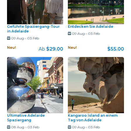
Geführte Spaziergang-Tour
Entdecken Sie Adelaide
in Adelaide
09 Aug
-
03 Feb
09 Aug
-
03 Feb
Neu!
Neu!
Ab
$29.00
$55.00
Ultimative Adelaide
Kangaroo Island an einem
Spaziergang
Tag von Adelaide
08 Aug
-
03 Feb
09 Aug
-
03 Feb