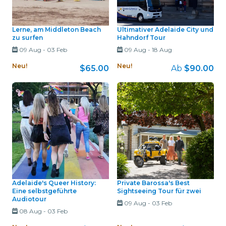
Lerne, am Middleton Beach
Ultimativer Adelaide City und
zu surfen
Hahndorf Tour
09 Aug
-
03 Feb
09 Aug
-
18 Aug
Neu!
Neu!
$65.00
Ab
$90.00
Adelaide's Queer History:
Private Barossa's Best
Eine selbstgeführte
Sightseeing Tour für zwei
Audiotour
09 Aug
-
03 Feb
08 Aug
-
03 Feb