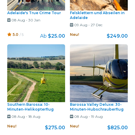
Adelaide's True Crime Tour
Felsklettern und Abseilen in
Adelaide
08 Aug
-
30 Jan
09 Aug
-
27 Dec
5.0
/ 5
Neu!
Ab
$25.00
$249.00
Southern Barossa: 10-
Barossa Valley Deluxe: 30-
Minuten-Helikopterflug
Minuten-Hubschrauberflug
08 Aug
-
18 Aug
08 Aug
-
19 Aug
Neu!
Neu!
$275.00
$825.00