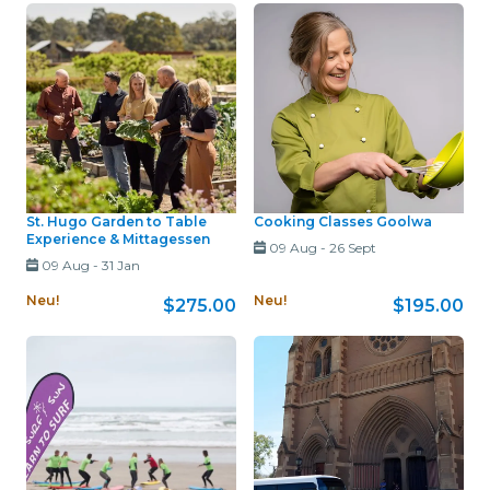
St. Hugo Garden to Table
Cooking Classes Goolwa
Experience & Mittagessen
09 Aug
-
26 Sept
09 Aug
-
31 Jan
Neu!
Neu!
$275.00
$195.00