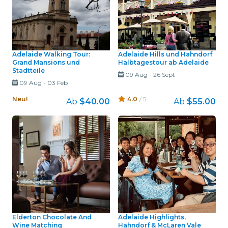
Adelaide Walking Tour:
Adelaide Hills und Hahndorf
Grand Mansions und
Halbtagestour ab Adelaide
Stadtteile
09 Aug
-
26 Sept
09 Aug
-
03 Feb
Neu!
4.0
/ 5
Ab
$40.00
Ab
$55.00
Elderton Chocolate And
Adelaide Highlights,
Wine Matching
Hahndorf & McLaren Vale