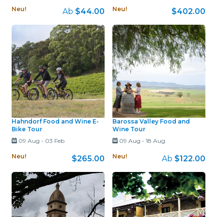
Neu!
Neu!
Ab
$44.00
$402.00
Hahndorf Food and Wine E-
Barossa Valley Food and
Bike Tour
Wine Tour
09 Aug
-
03 Feb
09 Aug
-
18 Aug
Neu!
Neu!
$265.00
Ab
$122.00