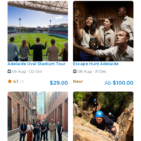
Adelaide Oval Stadium Tour
Escape Hunt Adelaide
09 Aug
-
02 Oct
08 Aug
-
31 Dec
4.1
/ 5
Neu!
$29.00
Ab
$100.00