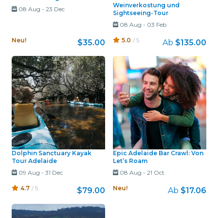
Weinverkostung und
08 Aug
-
23 Dec
Sightseeing-Tour
08 Aug
-
03 Feb
Neu!
5.0
/ 5
$35.00
Ab
$135.00
Dolphin Sanctuary Kayak
Epic Adelaide Bar Crawl: Von
Tour Adelaide
Let’s Roam
09 Aug
-
31 Dec
08 Aug
-
21 Oct
4.7
/ 5
Neu!
$79.00
Ab
$17.06