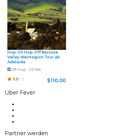
Hop-On Hop-Off Barossa
Valley Weinregion Tour ab
Adelaide
08 Aug
-
03 Feb
5.0
/ 5
$110.00
Über Fever
Presse
Wir stellen ein!
Geschenkgutscheine
Hilfe-Center
Partner werden