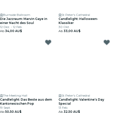
Burnside Ballroom
St Peter's Cathedral
Die Jazzraum: Marvin Gaye in
Candlelight: Halloween-
einer Nacht des Soul
Klassiker
12 Dez. - 12 Feb.
30 Okt.
Ab
34,00 AU$
Ab
33,00 AU$
The Meeting Hall
St Peter's Cathedral
Candlelight: Das Beste aus dem
Candlelight: Valentine’s Day
Kantonesischen Pop
Special
19 Sept.
13 Feb.
Ab
50,50 AU$
Ab
32,50 AU$