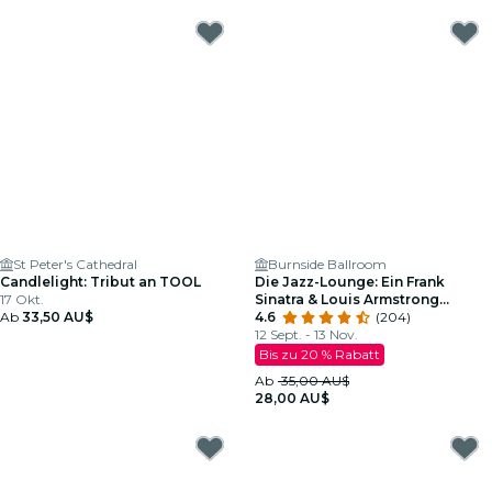
St Peter's Cathedral
Burnside Ballroom
Candlelight: Tribut an TOOL
Die Jazz-Lounge: Ein Frank
17 Okt.
Sinatra & Louis Armstrong
Ab
33,50 AU$
Tribute
4.6
(204)
12 Sept. - 13 Nov.
Bis zu 20 % Rabatt
Ab
35,00 AU$
28,00 AU$