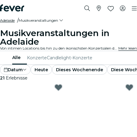
Adelaide
Musikveranstaltungen
Musikveranstaltungen in
Adelaide
Von intimen Locations bis hin zu den ikonischsten Konzertsälen der Stadt, Adelaide pulsiert mit der Musik und bietet ein vielfältiges Veranstaltungsangebot für jeden Geschmack und Stil.
Mehr lesen
Alle
Konzerte
Candlelight-Konzerte
Datum
Heute
Dieses Wochenende
Diese Woc
21
Erlebnisse