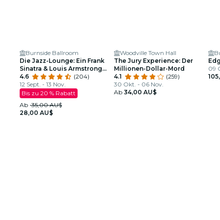
Burnside Ballroom
Woodville Town Hall
B
Die Jazz-Lounge: Ein Frank
The Jury Experience: Der
Edg
Sinatra & Louis Armstrong
Millionen-Dollar-Mord
09 O
Tribute
4.6
(204)
4.1
(259)
105
12 Sept. - 13 Nov.
30 Okt. - 06 Nov.
Ab
34,00 AU$
Bis zu 20 % Rabatt
Ab
35,00 AU$
28,00 AU$