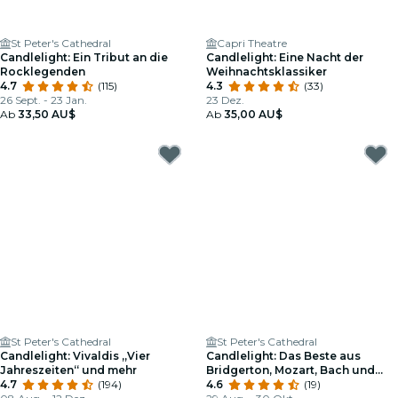
St Peter's Cathedral
Capri Theatre
Candlelight: Ein Tribut an die
Candlelight: Eine Nacht der
Rocklegenden
Weihnachtsklassiker
4.7
(115)
4.3
(33)
26 Sept. - 23 Jan.
23 Dez.
Ab
33,50 AU$
Ab
35,00 AU$
St Peter's Cathedral
St Peter's Cathedral
Candlelight: Vivaldis „Vier
Candlelight: Das Beste aus
Jahreszeiten“ und mehr
Bridgerton, Mozart, Bach und
4.7
(194)
mehr
4.6
(19)