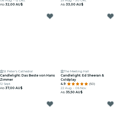
08 Aug. - 12 Dez.
29 Aug. - 30 Okt.
Ab
32,00 AU$
Ab
33,00 AU$
St Peter's Cathedral
The Meeting Hall
Candlelight: Das Beste von Hans
Candlelight: Ed Sheeran &
Zimmer
Coldplay
12 Sept.
4.9
(50)
Ab
37,00 AU$
22 Aug. - 06 Nov.
Ab
35,50 AU$