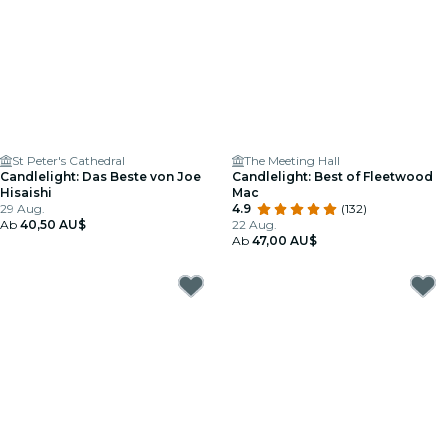
St Peter's Cathedral
The Meeting Hall
Candlelight: Das Beste von Joe
Candlelight: Best of Fleetwood
Hisaishi
Mac
29 Aug.
4.9
(132)
Ab
40,50 AU$
22 Aug.
Ab
47,00 AU$