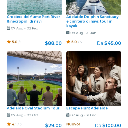
Crociera del fiume Port River
Adelaide Dolphin Sanctuary
& necropoli di navi
e cimitero di navi: tour in
kayak
07 Aug
-
02 Feb
08 Aug
-
31 Jan
5.0
/ 5
5.0
/ 5
$88.00
Da
$45.00
Adelaide Oval Stadium Tour
Escape Hunt Adelaide
07 Aug
-
02 Oct
07 Aug
-
31 Dec
4.1
/ 5
Nuovo!
$29.00
Da
$100.00