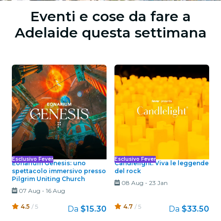
Eventi e cose da fare a
Adelaide questa settimana
Esclusivo Fever
Esclusivo Fever
Eonarium Genesis: uno
Candlelight: Viva le leggende
spettacolo immersivo presso
del rock
Pilgrim Uniting Church
08 Aug
-
23 Jan
07 Aug
-
16 Aug
4.5
/ 5
4.7
/ 5
Da
$15.30
Da
$33.50