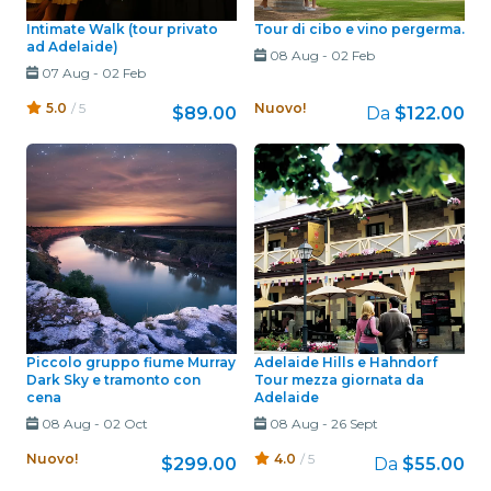
Intimate Walk (tour privato
Tour di cibo e vino pergerma.
ad Adelaide)
08 Aug
-
02 Feb
07 Aug
-
02 Feb
5.0
/ 5
Nuovo!
$89.00
Da
$122.00
Piccolo gruppo fiume Murray
Adelaide Hills e Hahndorf
Dark Sky e tramonto con
Tour mezza giornata da
cena
Adelaide
08 Aug
-
02 Oct
08 Aug
-
26 Sept
Nuovo!
4.0
/ 5
$299.00
Da
$55.00