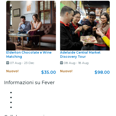
Elderton Chocolate e Wine
Adelaide Central Market
Matching
Discovery Tour
07 Aug
-
23 Dec
08 Aug
-
18 Aug
Nuovo!
Nuovo!
$35.00
$98.00
Informazioni su Fever
Stampa
Unisciti al team
Carte regalo
Centro assistenza