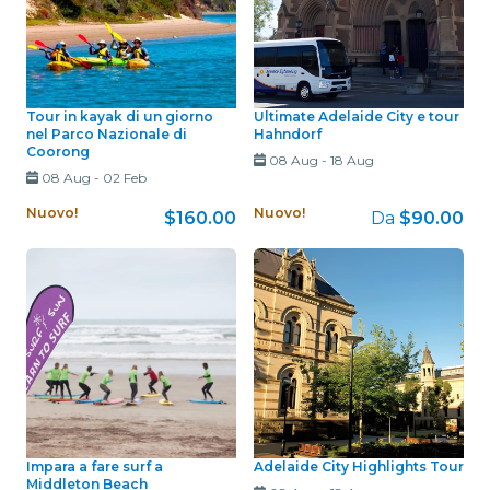
Tour in kayak di un giorno
Ultimate Adelaide City e tour
nel Parco Nazionale di
Hahndorf
Coorong
08 Aug
-
18 Aug
08 Aug
-
02 Feb
Nuovo!
Nuovo!
$160.00
Da
$90.00
Impara a fare surf a
Adelaide City Highlights Tour
Middleton Beach