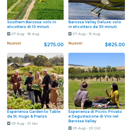
Southern Barossa: volo in
Barossa Valley Deluxe: volo
elicottero di 10 minuti
in elicottero da 30 minuti
07 Aug
-
18 Aug
07 Aug
-
19 Aug
Nuovo!
Nuovo!
$275.00
$825.00
Esperienza Garden to Table
Esperienza di Picnic Privato
da St. Hugo & Pranzo
e Degustazione di Vini nel
Barossa Valley
09 Aug
-
31 Jan
09 Aug
-
20 Oct