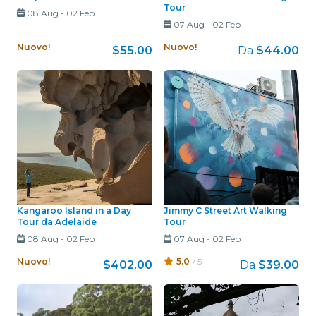
Tour
08 Aug
-
02 Feb
07 Aug
-
02 Feb
Nuovo!
Nuovo!
$55.00
Da
$44.00
Kangaroo Island in a Day
Jimmy C Street Art Walking
Tour da Adelaide
Tour
08 Aug
-
02 Feb
07 Aug
-
02 Feb
Nuovo!
5.0
/ 5
$402.00
Da
$39.00