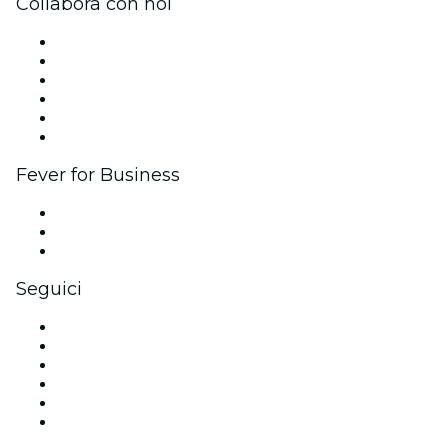
Collabora con noi
Gestisci il tuo evento
Pubblica il tuo evento
Eventi aziendali & benefit
Programma di affiliazione
Programma Ambassador e Influencer
Brand partnership
Fever for Business
Eventi privati e biglietti di gruppo
Benefit aziendali
Gift card e voucher aziendali
Seguici
Facebook
X (Twitter)
Instagram
TikTok
LinkedIn
Youtube