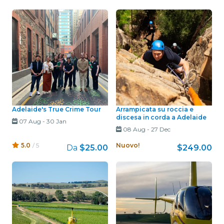
Adelaide's True Crime Tour
Arrampicata su roccia e
discesa in corda a Adelaide
07 Aug
-
30 Jan
08 Aug
-
27 Dec
5.0
/ 5
Nuovo!
Da
$25.00
$249.00