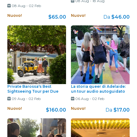
08 Aug
-
18 Aug
08 Aug
-
02 Feb
Nuovo!
Nuovo!
$65.00
Da
$46.00
Private Barossa's Best
La storia queer di Adelaide:
Sightseeing Tour per Due
un tour audio autoguidato
09 Aug
-
02 Feb
06 Aug
-
02 Feb
Nuovo!
Nuovo!
$160.00
Da
$17.00