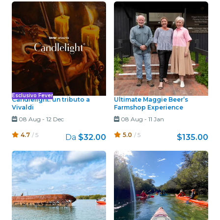
Esclusivo Fever
Candlelight: un tributo a
Ultimate Maggie Beer’s
Vivaldi
Farmshop Experience
08 Aug
-
12 Dec
08 Aug
-
11 Jan
4.7
/ 5
5.0
/ 5
Da
$32.00
$135.00