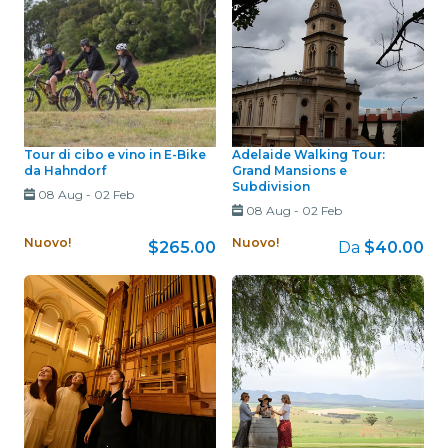
Tour di cibo e vino in E-Bike
Adelaide Walking Tour:
da Hahndorf
Grand Mansions e
Subdivision
08 Aug
-
02 Feb
08 Aug
-
02 Feb
Nuovo!
Nuovo!
$265.00
Da
$40.00