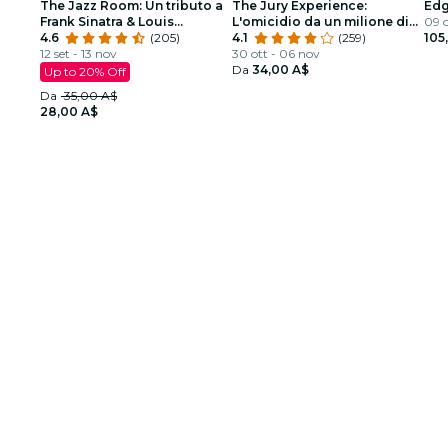
The Jazz Room: Un tributo a
The Jury Experience:
Edg
Frank Sinatra & Louis
L'omicidio da un milione di
09 o
Armstrong
4.6
(205)
dollari
4.1
(259)
105
12 set - 13 nov
30 ott - 06 nov
Da
34,00 A$
Up to 20% Off
Da
35,00 A$
28,00 A$