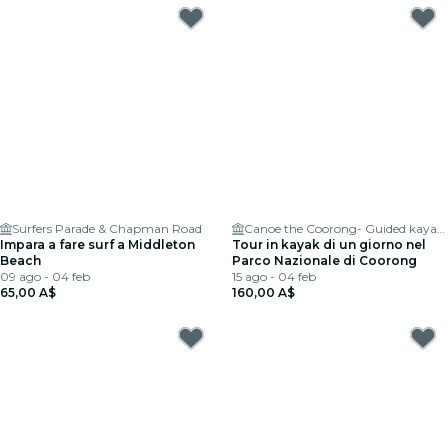
Surfers Parade & Chapman Road
Canoe the Coorong- Guided kayaking tours & hire
Impara a fare surf a Middleton
Tour in kayak di un giorno nel
Beach
Parco Nazionale di Coorong
09 ago - 04 feb
15 ago - 04 feb
65,00 A$
160,00 A$