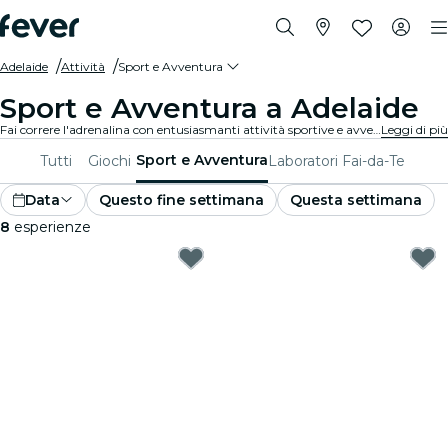
Adelaide
Attività
Sport e Avventura
Sport e Avventura a Adelaide
Fai correre l'adrenalina con entusiasmanti attività sportive e avventurose a Adelaide. Che tu sia appassionato di escursionismo, arrampicata o sport estremi, siamo pronti a soddisfare le tue passioni.
Leggi di più
Sport e Avventura
Tutti
Giochi
Laboratori Fai-da-Te
Data
Questo fine settimana
Questa settimana
8
esperienze