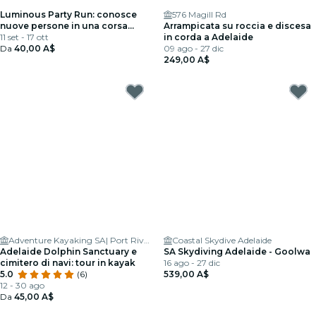
Luminous Party Run: conosce
576 Magill Rd
nuove persone in una corsa
Arrampicata su roccia e discesa
notturna al neon
11 set - 17 ott
in corda a Adelaide
Da
40,00 A$
09 ago - 27 dic
249,00 A$
Adventure Kayaking SA| Port River Dolphins
Coastal Skydive Adelaide
Adelaide Dolphin Sanctuary e
SA Skydiving Adelaide - Goolwa
cimitero di navi: tour in kayak
16 ago - 27 dic
5.0
(6)
539,00 A$
12 - 30 ago
Da
45,00 A$