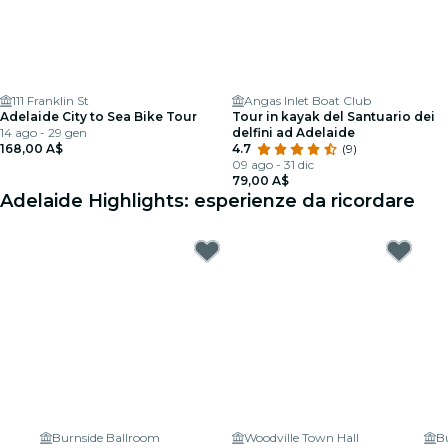
111 Franklin St
Angas Inlet Boat Club
Adelaide City to Sea Bike Tour
Tour in kayak del Santuario dei
14 ago - 29 gen
delfini ad Adelaide
168,00 A$
4.7
(9)
09 ago - 31 dic
79,00 A$
Adelaide Highlights: esperienze da ricordare
Burnside Ballroom
Woodville Town Hall
B