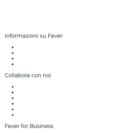
Informazioni su Fever
Stampa
Unisciti al team
Carte regalo
Centro assistenza
Collabora con noi
Gestisci il tuo evento
Pubblica il tuo evento
Eventi aziendali & benefit
Programma di affiliazione
Programma Ambassador e Influencer
Brand partnership
Fever for Business