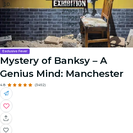
Image 10
Image 11
Image 12
Image 13
Image 14
Image 15
Esclusivo Fever
Mystery of Banksy – A
Genius Mind: Manchester
4.8
(3492)