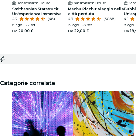
Transmission House
Transmission House
Depo
Smithsonian Starstruck:
Machu Picchu: viaggio nella
Bubbl
Un'esperienza immersiva
città perduta
Un'es
4.7
(48)
4.7
(3088)
Manch
4.1
8 ago - 27 set
19 ago - 27 set
8 ago 
Da
20,00 £
Da
22,00 £
Da
18,
Categorie correlate