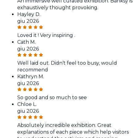
An immersive well curated exhibition. Banksy is
exhaustively thought provoking.
Hayley D.
giu 2026
Loved it ! Very inspiring .
Cath M.
giu 2026
Well laid out. Didn’t feel too busy, would
recommend
Kathryn M.
giu 2026
So good and so much to see
Chloe L.
giu 2026
Absolutely incredible exhibition. Great
explanations of each piece which help visitors