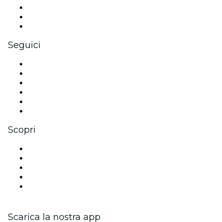
Eventi privati e biglietti di gruppo
Benefit aziendali
Gift card e voucher aziendali
Seguici
Facebook
X (Twitter)
Instagram
TikTok
LinkedIn
Youtube
Scopri
Luoghi a Manchester
Oggi
Domani
Questa settimana
Questo fine settimana
Scarica la nostra app