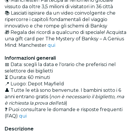
🌍 Manchester! Partecipa al fenomeno globale
vissuto da oltre 3,5 milioni di visitatori in 36 città
📚 Lasciati ispirare da un video coinvolgente che
ripercorre i capitoli fondamentali del viaggio
innovativo e che rompe gli schemi di Banksy
🎁 Regala dei ricordi a qualcuno di speciale! Acquista
una gift card per The Mystery of Banksy – A Genius
Mind: Manchester
qui
Informazioni generali
📅 Data: scegli la data e l'orario che preferisci nel
selettore dei biglietti
⏳ Durata: 60 minuti
📍 Luogo: Depot Mayfield
👤 Tutte le età sono benvenute. I bambini sotto i 6
anni entrano gratis (
non è necessario il biglietto, ma
è richiesta la prova dell'età
)
❓ Puoi consultare le domande e risposte frequenti
(FAQ)
qui
Descrizione