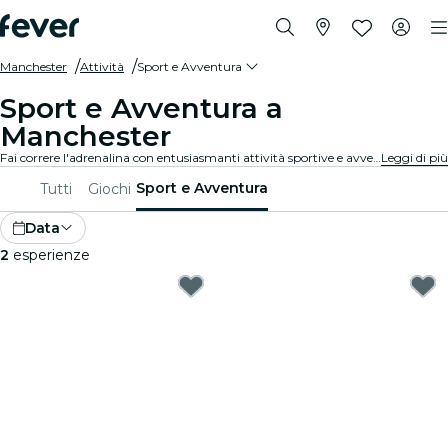
Manchester
Attività
Sport e Avventura
Sport e Avventura a
Manchester
Fai correre l'adrenalina con entusiasmanti attività sportive e avventurose a Manchester. Che tu sia appassionato di escursionismo, arrampicata o sport estremi, siamo pronti a soddisfare le tue passioni.
Leggi di più
Sport e Avventura
Tutti
Giochi
Data
2
esperienze