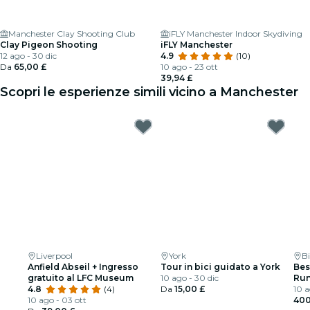
Manchester Clay Shooting Club
iFLY Manchester Indoor Skydiving
Clay Pigeon Shooting
iFLY Manchester
12 ago - 30 dic
4.9
(10)
Da
65,00 £
10 ago - 23 ott
39,94 £
Scopri le esperienze simili vicino a Manchester
Liverpool
York
B
Anfield Abseil + Ingresso
Tour in bici guidato a York
Bes
gratuito al LFC Museum
10 ago - 30 dic
Run
4.8
(4)
Da
15,00 £
10 a
10 ago - 03 ott
400