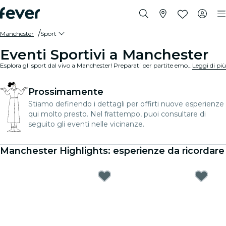
Manchester
Sport
Eventi Sportivi a Manchester
Esplora gli sport dal vivo a Manchester! Preparati per partite emozionanti in stadi e arene all'avanguardia. Senti l'emozione nell'aria con migliaia di altri fan mentre tifi per le tue squadre preferite. Non perdere nemmeno un minuto dell'azione!
Leggi di più
Prossimamente
Stiamo definendo i dettagli per offirti nuove esperienze
qui molto presto. Nel frattempo, puoi consultare di
seguito gli eventi nelle vicinanze.
Manchester Highlights: esperienze da ricordare