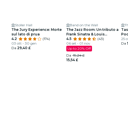
Stoller Hall
Band on the Wall
The Jury Experience: Morte
The Jazz Room: Un tributo a
Tas
sul lato di prua
Frank Sinatra & Louis
Poc
4.2
(174)
Armstrong
4.5
(43)
25 o
03 ott - 30 gen
06 set - 01 nov
Da
Da
29,40 £
Up to 20% Off
Da
19,24 £
15,54 £