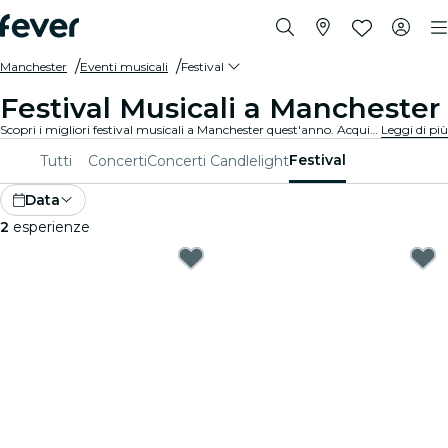
Manchester
Eventi musicali
Festival
Festival Musicali a Manchester
Scopri i migliori festival musicali a Manchester quest'anno. Acquista il tuo biglietto su Fever prima che sia troppo tardi!
Leggi di più
Festival
Tutti
Concerti
Concerti Candlelight
Data
2
esperienze