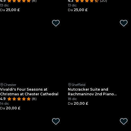
4.9
(8)
4.3
(20)
13 dic
13 dic
Da
25,00 £
Da
25,00 £
Chester
Sheffield
Vivaldi's Four Seasons at
Nutcracker Suite and
Christmas at Chester Cathedral
Rachmaninov 2nd Piano
4.9
(8)
Concerto at Christmas by
18 dic
14 dic
Candlelight at Sheffield
Da
20,00 £
Da
20,00 £
Cathedral