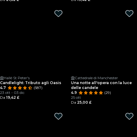
Hallé St Peter's
Cattedrale di Manchester
Candlelight: Tributo agli Oasis
Una notte all'opera con la luce
4.7
(587)
delle candele
23 ott - 03 dic
4.9
(29)
Da
19,42 £
25 ott
Da
25,00 £