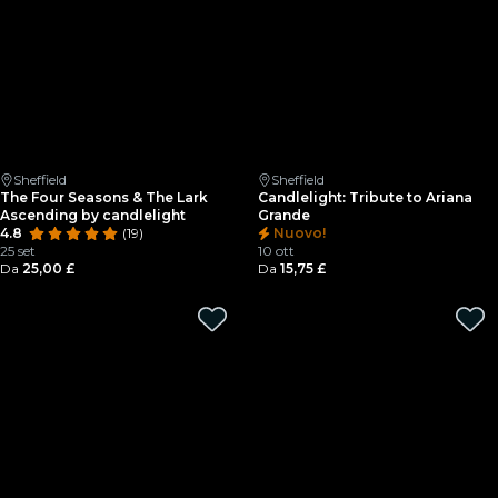
Sheffield
Sheffield
The Four Seasons & The Lark
Candlelight: Tribute to Ariana
Ascending by candlelight
Grande
4.8
(19)
Nuovo!
25 set
10 ott
Da
25,00 £
Da
15,75 £