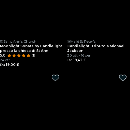
Saint Ann's Church
Hallé St Peter's
Moonlight Sonata by Candlelight
Candlelight: Tributo a Michael
presso la chiesa di St Ann
Jackson
5.0
(1)
30 ott - 16 gen
24 ott
Da
19,42 £
Da
19,00 £