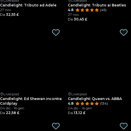
Liverpool
Liverpool
Candlelight: Tributo ad Adele
Candlelight: Tributo ai Beatles
27 nov
4.8
(45)
Da
32,55 £
27 nov
Da
30,45 £
Liverpool
Liverpool
Candlelight: Ed Sheeran incontra
Candlelight: Queen vs. ABBA
Coldplay
4.8
(134)
04 dic - 16 gen
04 dic - 16 gen
Da
22,58 £
Da
13,12 £