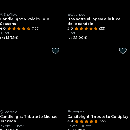
Sheffield
Liverpool
Candlelight: Vivaldi's Four
Una notte all'opera alla luce
Seasons
delle candele
4.6
(166)
5.0
(33)
10 ott
11 ott
Da
15,75 £
Da
25,00 £
Sheffield
Sheffield
Candlelight: Tribute to Michael
Candlelight: Tribute to Coldplay
Jackson
4.8
(292)
23 ott - 13 nov
23 ott - 06 feb