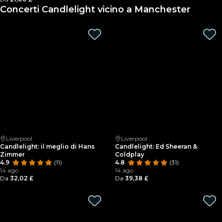
Concerti Candlelight vicino a Manchester
Liverpool
Liverpool
Candlelight: il meglio di Hans
Candlelight: Ed Sheeran &
Zimmer
Coldplay
4.9
(11)
4.8
(31)
14 ago
14 ago
Da
32,02 £
Da
39,38 £