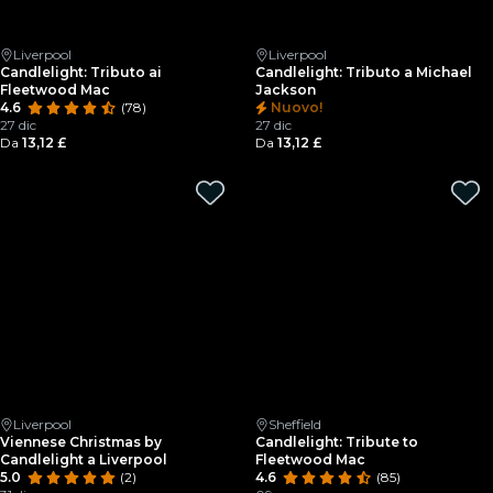
Liverpool
Liverpool
Candlelight: Tributo ai
Candlelight: Tributo a Michael
Fleetwood Mac
Jackson
4.6
(78)
Nuovo!
27 dic
27 dic
Da
13,12 £
Da
13,12 £
Liverpool
Sheffield
Viennese Christmas by
Candlelight: Tribute to
Candlelight a Liverpool
Fleetwood Mac
5.0
(2)
4.6
(85)