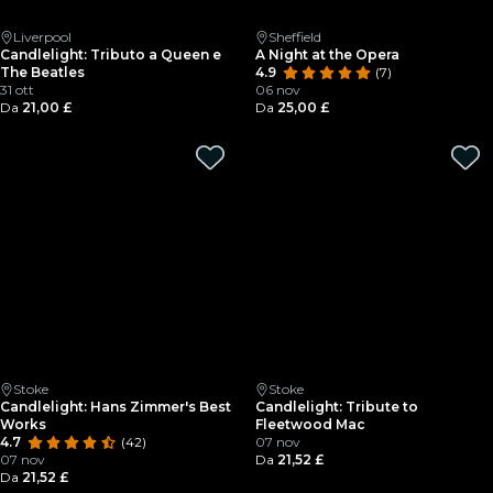
Liverpool
Sheffield
Candlelight: Tributo a Queen e
A Night at the Opera
The Beatles
4.9
(7)
31 ott
06 nov
Da
21,00 £
Da
25,00 £
Stoke
Stoke
Candlelight: Hans Zimmer's Best
Candlelight: Tribute to
Works
Fleetwood Mac
4.7
(42)
07 nov
07 nov
Da
21,52 £
Da
21,52 £