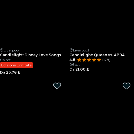
Liverpool
Liverpool
Candlelight: Disney Love Songs
Candlelight: Queen vs. ABBA
04 set
4.8
(178)
06 set
Edizione Limitata
Da
21,00 £
Da
26,78 £