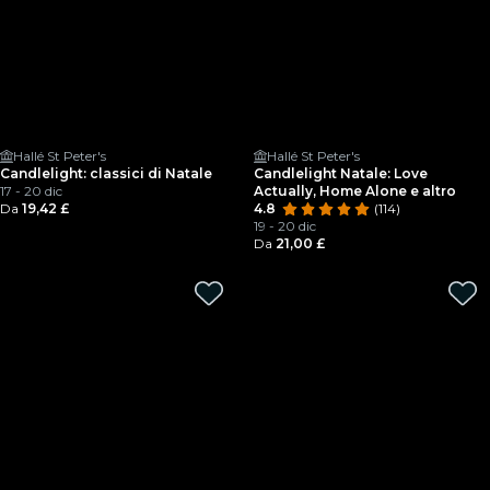
Hallé St Peter's
Hallé St Peter's
Candlelight: classici di Natale
Candlelight Natale: Love
17 - 20 dic
Actually, Home Alone e altro
Da
19,42 £
4.8
(114)
19 - 20 dic
Da
21,00 £