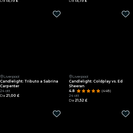
Da
15,75 £
Da
15,75 £
Liverpool
Liverpool
Candlelight: Tributo a Sabrina
Candlelight: Coldplay vs. Ed
Carpenter
Sheeran
24 ott
4.8
(448)
Da
21,00 £
24 ott
Da
21,52 £