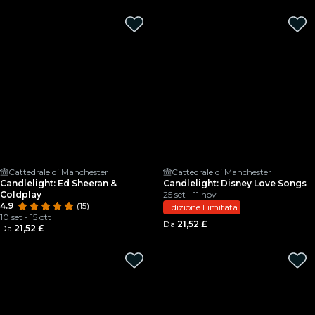
Cattedrale di Manchester
Cattedrale di Manchester
Candlelight: Ed Sheeran &
Candlelight: Disney Love Songs
Coldplay
25 set - 11 nov
4.9
(15)
Edizione Limitata
10 set - 15 ott
Da
21,52 £
Da
21,52 £