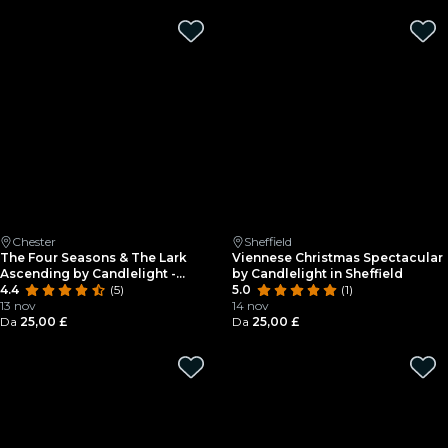
Chester
Sheffield
The Four Seasons & The Lark
Viennese Christmas Spectacular
Ascending by Candlelight -
by Candlelight in Sheffield
Chester Cathedral
4.4
(5)
5.0
(1)
13 nov
14 nov
Da
25,00 £
Da
25,00 £