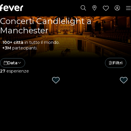
Concerti Candlelight a
Manchester
100+ città
in tutto il mondo.
+3M
partecipanti.
Data
Filtri
27
esperienze