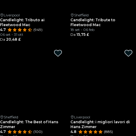
Liverpool
Sheffield
Candlelight: Tributo ai
Candlelight: Tribute to
Fleetwood Mac
Fleetwood Mac
4.7
(949)
18 set - 06 feb
06 set - 31 ott
Da
15,75 £
Da
20,48 £
Sheffield
Liverpool
Candlelight: The Best of Hans
Candlelight: i migliori lavori di
Zimmer
Hans Zimmer
4.7
(100)
4.8
(885)