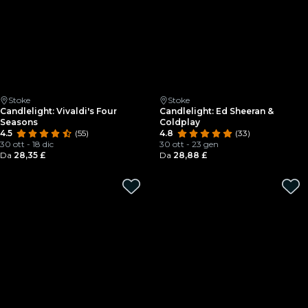
Stoke
Stoke
Candlelight: Vivaldi's Four
Candlelight: Ed Sheeran &
Seasons
Coldplay
4.5
(55)
4.8
(33)
30 ott - 18 dic
30 ott - 23 gen
Da
28,35 £
Da
28,88 £