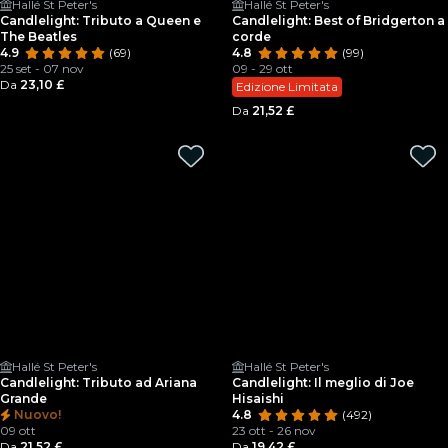
Hallé St Peter's
Hallé St Peter's
Candlelight: Tributo a Queen e
Candlelight: Best of Bridgerton a
The Beatles
corde
4.9
(69)
4.8
(99)
25 set - 07 nov
09 - 29 ott
Da
23,10 £
Edizione Limitata
Da
21,52 £
Hallé St Peter's
Hallé St Peter's
Candlelight: Tributo ad Ariana
Candlelight: Il meglio di Joe
Grande
Hisaishi
Nuovo!
4.8
(492)
09 ott
23 ott - 26 nov
Da
21,52 £
Da
19,42 £