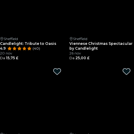
Sheffield
Sheffield
Candlelight: Tribute to Oasis
Viennese Christmas Spectacular
4.9
(40)
by Candlelight
20 nov
26 nov
Da
15,75 £
Da
25,00 £