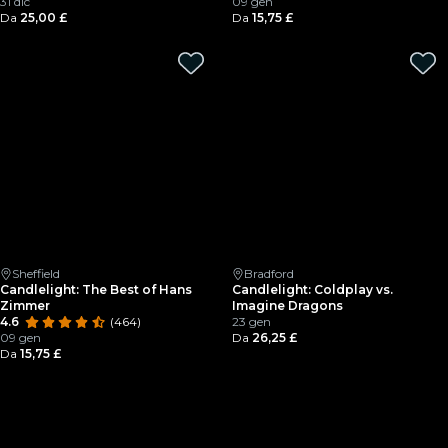
31 dic
09 gen
Da
25,00 £
Da
15,75 £
Sheffield
Bradford
Candlelight: The Best of Hans
Candlelight: Coldplay vs.
Zimmer
Imagine Dragons
4.6
(464)
23 gen
09 gen
Da
26,25 £
Da
15,75 £