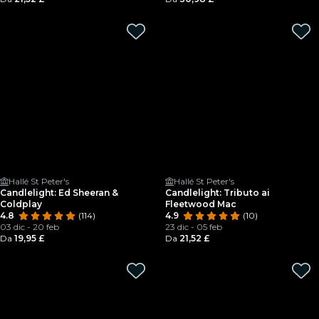
Hallé St Peter's
Hallé St Peter's
Candlelight: Ed Sheeran &
Candlelight: Tributo ai
Coldplay
Fleetwood Mac
4.8
(114)
4.9
(10)
03 dic - 20 feb
23 dic - 05 feb
Da
19,95 £
Da
21,52 £