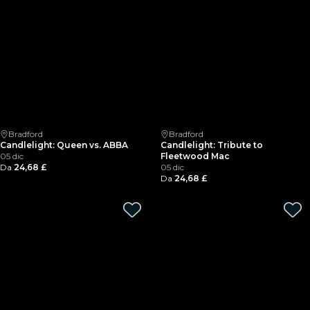
Bradford
Bradford
Candlelight: Queen vs. ABBA
Candlelight: Tribute to
05 dic
Fleetwood Mac
Da
24,68 £
05 dic
Da
24,68 £