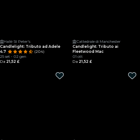
Hallé St Peter's
Cattedrale di Manchester
Candlelight: Tributo ad Adele
Candlelight: Tributo ai
4.7
(204)
Fleetwood Mac
25 set - 02 gen
01 ott
Da
21,52 £
Da
21,52 £