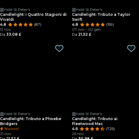
Hallé St Peter's
Hallé St Peter's
Candlelight: i Quattro Stagioni di
Candlelight: Tributo a Taylor
Vivaldi
Swift
4.8
(87)
4.8
(159)
13 nov
07 nov - 02 gen
Da
33,08 £
Da
21,52 £
Hallé St Peter's
Hallé St Peter's
Candlelight: Tributo a Phoebe
Candlelight: Tributo ai
Bridgers
Fleetwood Mac
Nuovo!
4.6
(725)
21 nov
26 nov
Da
21,52 £
Da
30,98 £