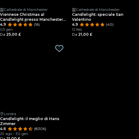
Cattedrale di Manchester
Cattedrale di Manchester
Viennese Christmas al
Candlelight: speciale San
Candlelight presso Manchester
Valentino
Cathedral
4.9
(16)
4.9
(40)
03 gen
12 feb
Da
25,00 £
Da
21,00 £
Londra
Candlelight: il meglio di Hans
Zimmer
4.6
(8306)
29 ago - 30 gen
Da
21,00 £