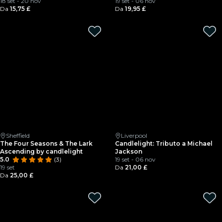
18 set - 20 nov
19 set - 06 nov
Da
15,75 £
Da
19,95 £
Sheffield
Liverpool
The Four Seasons & The Lark
Candlelight: Tributo a Michael
Ascending by candlelight
Jackson
5.0
(3)
19 set - 06 nov
19 set
Da
21,00 £
Da
25,00 £