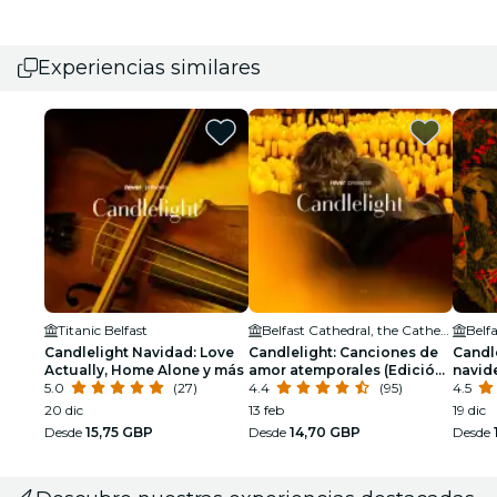
Experiencias similares
Titanic Belfast
Belfast Cathedral, the Cathedral Church of St Anne
Candlelight Navidad: Love
Candlelight: Canciones de
Candle
Actually, Home Alone y más
amor atemporales (Edición
navid
5.0
(27)
especial San Valentín)
4.4
(95)
4.5
20 dic
13 feb
19 dic
Desde
15,75 GBP
Desde
14,70 GBP
Desde