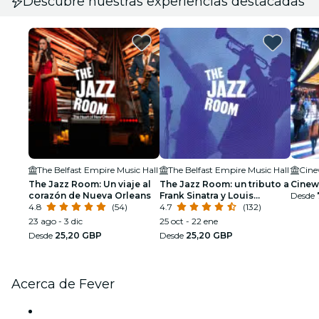
Descubre nuestras experiencias destacadas
The Belfast Empire Music Hall
The Belfast Empire Music Hall
Cine
The Jazz Room: Un viaje al
The Jazz Room: un tributo a
Cinew
corazón de Nueva Orleans
Frank Sinatra y Louis
Desde
4.8
(54)
Armstrong
4.7
(132)
23 ago - 3 dic
25 oct - 22 ene
Desde
25,20 GBP
Desde
25,20 GBP
Acerca de Fever
Prensa