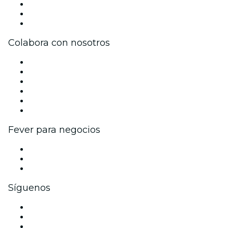
Únete al equipo
Tarjetas Regalo
Centro de asistencia
Colabora con nosotros
Gestiona tu evento
Publica tu evento
Eventos y beneficios para empresas
Programa de Afiliados
Programa de embajadores e influencers
Colaboraciones de marca
Fever para negocios
Eventos privados y entradas de grupo
Beneficios corporativos
Tarjetas y cupones de regalo corporativos
Síguenos
Facebook
X (Twitter)
Instagram