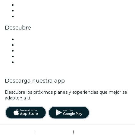
TikTok
LinkedIn
Youtube
Descubre
Locales y espacios de eventos en Belfast
Hoy
Mañana
Esta semana
Este fin de semana
Descarga nuestra app
Descubre los próximos planes y experiencias que mejor se
adapten a ti.
Términos de uso
|
Política de privacidad
|
Administrador de cookies