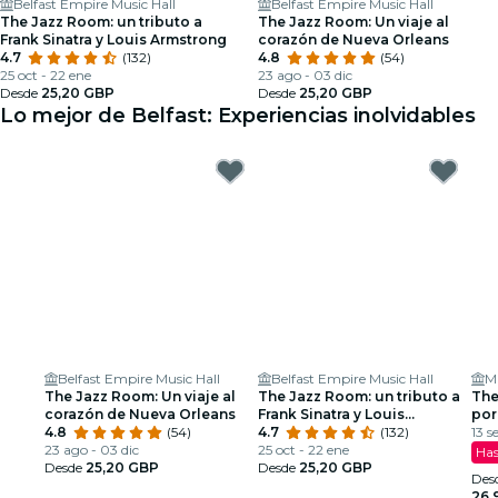
Belfast Empire Music Hall
Belfast Empire Music Hall
The Jazz Room: un tributo a
The Jazz Room: Un viaje al
Frank Sinatra y Louis Armstrong
corazón de Nueva Orleans
4.7
(132)
4.8
(54)
25 oct - 22 ene
23 ago - 03 dic
Desde
25,20 GBP
Desde
25,20 GBP
Lo mejor de Belfast: Experiencias inolvidables
Belfast Empire Music Hall
Belfast Empire Music Hall
M
The Jazz Room: Un viaje al
The Jazz Room: un tributo a
The
corazón de Nueva Orleans
Frank Sinatra y Louis
por
4.8
(54)
Armstrong
4.7
(132)
13 s
23 ago - 03 dic
25 oct - 22 ene
Has
Desde
25,20 GBP
Desde
25,20 GBP
Des
26,