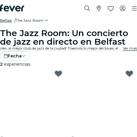
Belfast
The Jazz Room
The Jazz Room: Un concierto
de jazz en directo en Belfast
¡Ven al mejor club de jazz de la ciudad! Traemos lo mejor del blues, el soul y el jazz en direto con un ambiente íntimo. Cada nota cuenta una historia, cada improvisación y cada canción conmueven al público. ¡Descubre los tributos y conciertos de jazz cerca de ti!
Ver más
Fecha
2
experiencias