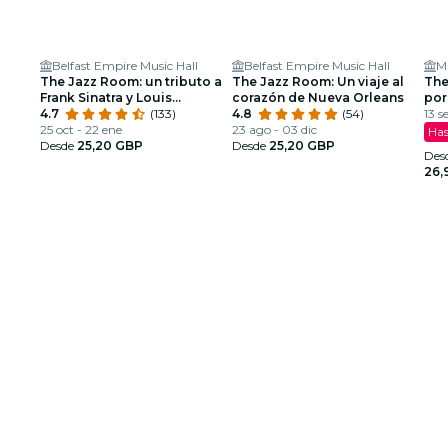
Belfast Empire Music Hall
Belfast Empire Music Hall
M
The Jazz Room: un tributo a
The Jazz Room: Un viaje al
The
Frank Sinatra y Louis
corazón de Nueva Orleans
por
Armstrong
4.7
(133)
4.8
(54)
13 s
25 oct - 22 ene
23 ago - 03 dic
Has
Desde
25,20 GBP
Desde
25,20 GBP
Des
26,