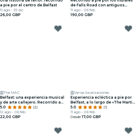
Una historia de terror: recorrido
Recorrido a pie por los murales
a pie por el centro de Belfast
de Falls Road con antiguos
11 ago - 29 dic
presos
11 ago - 06 feb
26,00 GBP
190,00 GBP
The MAC
Varias localizaciones
Belfast: una experiencia musical
Experiencia ecléctica a pie por
y de arte callejero. Recorrido a
Belfast, a lo largo de «The Marti
pie por Small Gr.
5.0
(2)
Way»
5.0
(1)
12 ago - 06 feb
11 ago - 06 feb
22,00 GBP
Desde
17,00 GBP