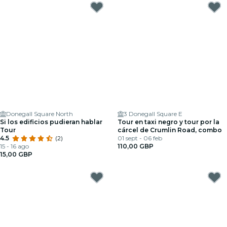
Donegall Square North
3 Donegall Square E
Si los edificios pudieran hablar
Tour en taxi negro y tour por la
Tour
cárcel de Crumlin Road, combo
4.5
(2)
01 sept - 06 feb
15 - 16 ago
110,00 GBP
15,00 GBP