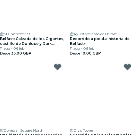
31 Chichester St
Ayuntamiento de Belfast
Belfast: Calzada de los Gigantes,
Recorrido a pie «La historia de
castillo de Dunluce y Dark
Belfast»
Hedges
11 ago - 06 feb
11 ago - 06 feb
Desde
35,00 GBP
Desde
10,00 GBP
Donegall Square North
Divis Tower