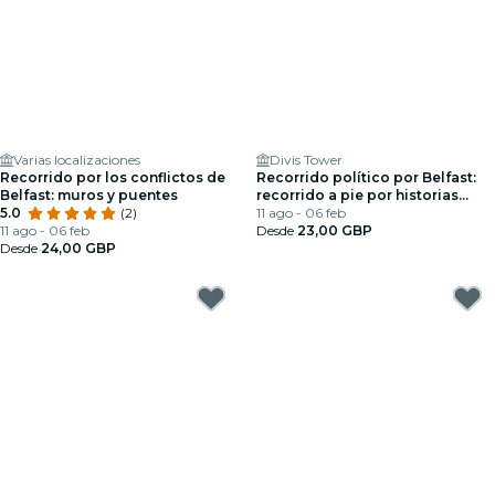
Varias localizaciones
Divis Tower
Recorrido por los conflictos de
Recorrido político por Belfast:
Belfast: muros y puentes
recorrido a pie por historias
5.0
(2)
conflictivas
11 ago - 06 feb
11 ago - 06 feb
Desde
23,00 GBP
Desde
24,00 GBP