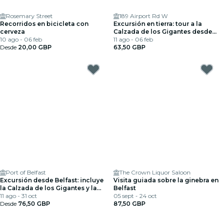
Rosemary Street
189 Airport Rd W
Recorridos en bicicleta con
Excursión en tierra: tour a la
cerveza
Calzada de los Gigantes desde
10 ago - 06 feb
el puerto de Belfast
11 ago - 06 feb
Desde
20,00 GBP
63,50 GBP
Port of Belfast
The Crown Liquor Saloon
Excursión desde Belfast: incluye
Visita guiada sobre la ginebra en
la Calzada de los Gigantes y la
Belfast
ciudad de Belfast.
11 ago - 31 oct
05 sept - 24 oct
Desde
76,50 GBP
87,50 GBP