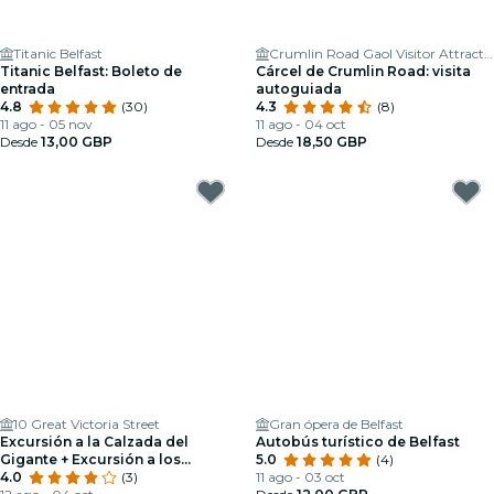
Titanic Belfast
Crumlin Road Gaol Visitor Attraction and Conference Centre
Titanic Belfast: Boleto de
Cárcel de Crumlin Road: visita
entrada
autoguiada
4.8
(30)
4.3
(8)
11 ago - 05 nov
11 ago - 04 oct
Desde
13,00 GBP
Desde
18,50 GBP
10 Great Victoria Street
Gran ópera de Belfast
Excursión a la Calzada del
Autobús turístico de Belfast
Gigante + Excursión a los
5.0
(4)
lugares de rodaje de Juego de
4.0
(3)
11 ago - 03 oct