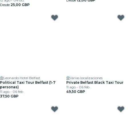
Tronos desde Belfast
12 ago - 04 oct
Desde
12,00 GBP
Desde
25,00 GBP
Leonardo Hotel Belfast
Varias localizaciones
Political Taxi Tour Belfast (1-7
Private Belfast Black Taxi Tour
personas)
11 ago - 06 feb
11 ago - 06 feb
49,50 GBP
37,50 GBP