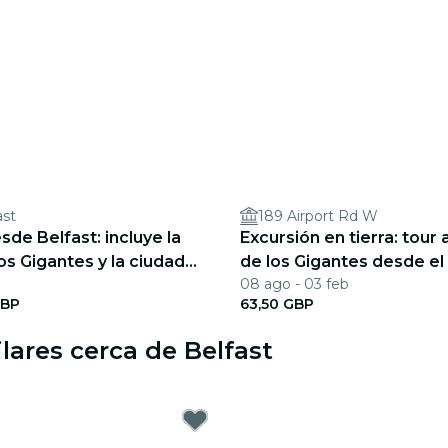
ast
189 Airport Rd W
sde Belfast: incluye la
Excursión en tierra: tour 
os Gigantes y la ciudad
de los Gigantes desde el
08 ago - 03 feb
Belfast
GBP
63,50 GBP
lares cerca de Belfast