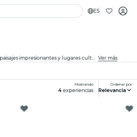
ES
Descubre nuevas aventuras con excursiones y escapadas de un día desde Belfast. Explora atracciones cercanas, paisajes impresionantes y lugares culturales con guías expertos. Un día de descubrimiento perfecto para quienes desean conocer lo mejor de la región.
Ver más
Mostrando
Ordenar por
4
experiencias
Relevancia