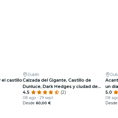
Dublín
Dubl
el castillo
Calzada del Gigante, Castillo de
Acant
Dunluce, Dark Hedges y ciudad de
un dí
4.5
(2)
5.0
Belfast desde Dublín
08 ago - 29 sept
08 ago
Desde
60,00 €
Desd