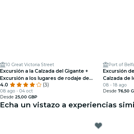
10 Great Victoria Street
Port of Belf
Excursión a la Calzada del Gigante +
Excursión de
Excursión a los lugares de rodaje de
Calzada de l
4.0
(3)
08 - 18 ago
Juego de Tronos desde Belfast
de Belfast.
08 ago - 04 oct
Desde
76,50 
Desde
25,00 GBP
Echa un vistazo a experiencias simi