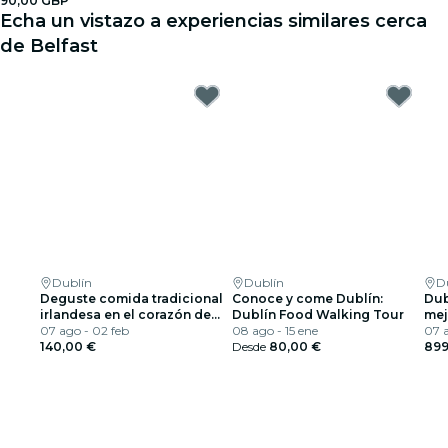
90,00 GBP
Echa un vistazo a experiencias similares cerca
de Belfast
Dublín
Dublín
D
Deguste comida tradicional
Conoce y come Dublín:
Dub
irlandesa en el corazón de
Dublín Food Walking Tour
mej
Dublín
07 ago - 02 feb
08 ago - 15 ene
Dub
07 a
140,00 €
Desde
80,00 €
899