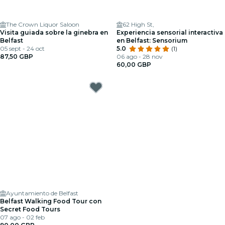
The Crown Liquor Saloon
62 High St,
Visita guiada sobre la ginebra en
Experiencia sensorial interactiva
Belfast
en Belfast: Sensorium
05 sept - 24 oct
5.0
(1)
87,50 GBP
06 ago - 28 nov
60,00 GBP
Ayuntamiento de Belfast
Belfast Walking Food Tour con
Secret Food Tours
07 ago - 02 feb