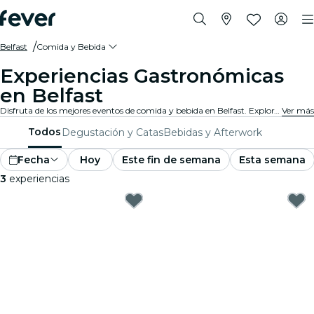
Belfast
Comida y Bebida
Experiencias Gastronómicas
en Belfast
Disfruta de los mejores eventos de comida y bebida en Belfast. Explora experiencias gourmet tentadoras que satisfacen todos los gustos y preferencias.
Ver más
Todos
Degustación y Catas
Bebidas y Afterwork
Fecha
Hoy
Este fin de semana
Esta semana
3
experiencias